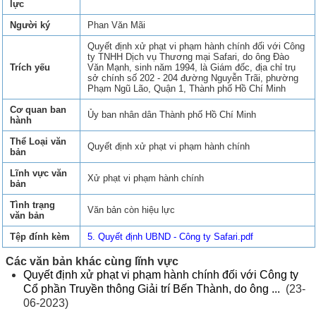
lực
Người ký
Phan Văn Mãi
Quyết định xử phạt vi phạm hành chính đối với Công
ty TNHH Dịch vụ Thương mại Safari, do ông Đào
Trích yếu
Văn Mạnh, sinh năm 1994, là Giám đốc, địa chỉ trụ
sở chính số 202 - 204 đường Nguyễn Trãi, phường
Phạm Ngũ Lão, Quận 1, Thành phố Hồ Chí Minh
Cơ quan ban
Ủy ban nhân dân Thành phố Hồ Chí Minh
hành
Thể Loại văn
Quyết định xử phạt vi phạm hành chính
bản
Lĩnh vực văn
Xử phạt vi phạm hành chính
bản
Tình trạng
Văn bản còn hiệu lực
văn bản
Tệp đính kèm
5. Quyết định UBND - Công ty Safari.pdf
Các văn bản khác cùng lĩnh vực
Quyết định xử phạt vi phạm hành chính đối với Công ty
Cổ phần Truyền thông Giải trí Bến Thành, do ông ...
(23-
06-2023)