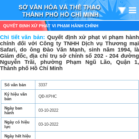
QUYẾT ĐỊNH XỬ PHẠT VI PHẠM HÀNH CHÍNH
Chi tiết văn bản:
Quyết định xử phạt vi phạm hàn
chính đối với Công ty TNHH Dịch vụ Thương mại
Safari, do ông Đào Văn Mạnh, sinh năm 1994, là
Giám đốc, địa chỉ trụ sở chính số 202 - 204 đường
Nguyễn Trãi, phường Phạm Ngũ Lão, Quận 1,
Thành phố Hồ Chí Minh
Số văn bản
3337
Ký hiệu văn
QĐ-XPHC
bản
Ngày ban
03-10-2022
hành
Ngày có hiệu
03-10-2022
lực
Ngày hết hiệu