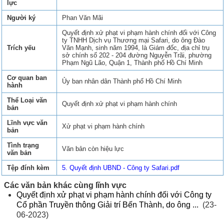
lực
Người ký
Phan Văn Mãi
Quyết định xử phạt vi phạm hành chính đối với Công
ty TNHH Dịch vụ Thương mại Safari, do ông Đào
Trích yếu
Văn Mạnh, sinh năm 1994, là Giám đốc, địa chỉ trụ
sở chính số 202 - 204 đường Nguyễn Trãi, phường
Phạm Ngũ Lão, Quận 1, Thành phố Hồ Chí Minh
Cơ quan ban
Ủy ban nhân dân Thành phố Hồ Chí Minh
hành
Thể Loại văn
Quyết định xử phạt vi phạm hành chính
bản
Lĩnh vực văn
Xử phạt vi phạm hành chính
bản
Tình trạng
Văn bản còn hiệu lực
văn bản
Tệp đính kèm
5. Quyết định UBND - Công ty Safari.pdf
Các văn bản khác cùng lĩnh vực
Quyết định xử phạt vi phạm hành chính đối với Công ty
Cổ phần Truyền thông Giải trí Bến Thành, do ông ...
(23-
06-2023)