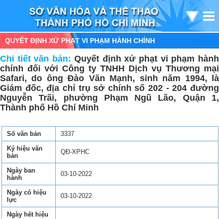
QUYẾT ĐỊNH XỬ PHẠT VI PHẠM HÀNH CHÍNH
Chi tiết văn bản:
Quyết định xử phạt vi phạm hàn
chính đối với Công ty TNHH Dịch vụ Thương mại
Safari, do ông Đào Văn Mạnh, sinh năm 1994, là
Giám đốc, địa chỉ trụ sở chính số 202 - 204 đường
Nguyễn Trãi, phường Phạm Ngũ Lão, Quận 1,
Thành phố Hồ Chí Minh
Số văn bản
3337
Ký hiệu văn
QĐ-XPHC
bản
Ngày ban
03-10-2022
hành
Ngày có hiệu
03-10-2022
lực
Ngày hết hiệu