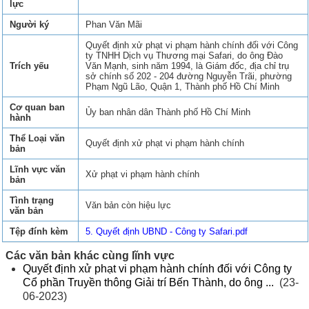
lực
Người ký
Phan Văn Mãi
Quyết định xử phạt vi phạm hành chính đối với Công
ty TNHH Dịch vụ Thương mại Safari, do ông Đào
Trích yếu
Văn Mạnh, sinh năm 1994, là Giám đốc, địa chỉ trụ
sở chính số 202 - 204 đường Nguyễn Trãi, phường
Phạm Ngũ Lão, Quận 1, Thành phố Hồ Chí Minh
Cơ quan ban
Ủy ban nhân dân Thành phố Hồ Chí Minh
hành
Thể Loại văn
Quyết định xử phạt vi phạm hành chính
bản
Lĩnh vực văn
Xử phạt vi phạm hành chính
bản
Tình trạng
Văn bản còn hiệu lực
văn bản
Tệp đính kèm
5. Quyết định UBND - Công ty Safari.pdf
Các văn bản khác cùng lĩnh vực
Quyết định xử phạt vi phạm hành chính đối với Công ty
Cổ phần Truyền thông Giải trí Bến Thành, do ông ...
(23-
06-2023)