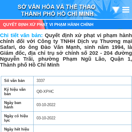
QUYẾT ĐỊNH XỬ PHẠT VI PHẠM HÀNH CHÍNH
Chi tiết văn bản:
Quyết định xử phạt vi phạm hàn
chính đối với Công ty TNHH Dịch vụ Thương mại
Safari, do ông Đào Văn Mạnh, sinh năm 1994, là
Giám đốc, địa chỉ trụ sở chính số 202 - 204 đường
Nguyễn Trãi, phường Phạm Ngũ Lão, Quận 1,
Thành phố Hồ Chí Minh
Số văn bản
3337
Ký hiệu văn
QĐ-XPHC
bản
Ngày ban
03-10-2022
hành
Ngày có hiệu
03-10-2022
lực
Ngày hết hiệu