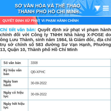
QUYẾT ĐỊNH XỬ PHẠT VI PHẠM HÀNH CHÍNH
Chi tiết văn bản:
Quyết định xử phạt vi phạm hàn
chính đối với Công ty TNHH Nhà hàng X-POSE do
ông Lưu Thành, sinh năm 1984, là Giám đốc, địa chỉ
trụ sở chính số 583 đường Sư Vạn Hạnh, Phường
13, Quận 10, Thành phố Hồ Chí Minh
Số văn bản
3308
Ký hiệu văn
QĐ-XPHC
bản
Ngày ban
30-09-2022
hành
Ngày có hiệu
30-09-2022
lực
Ngày hết hiệu
lực