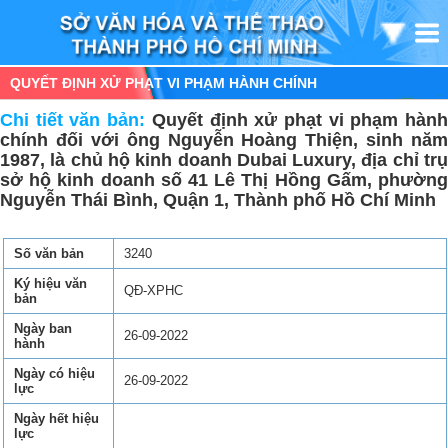
QUYẾT ĐỊNH XỬ PHẠT VI PHẠM HÀNH CHÍNH
Chi tiết văn bản:
Quyết định xử phạt vi phạm hàn
chính đối với ông Nguyễn Hoàng Thiện, sinh năm
1987, là chủ hộ kinh doanh Dubai Luxury, địa chỉ trụ
sở hộ kinh doanh số 41 Lê Thị Hồng Gấm, phường
Nguyễn Thái Bình, Quận 1, Thành phố Hồ Chí Minh
Số văn bản
3240
Ký hiệu văn
QĐ-XPHC
bản
Ngày ban
26-09-2022
hành
Ngày có hiệu
26-09-2022
lực
Ngày hết hiệu
lực