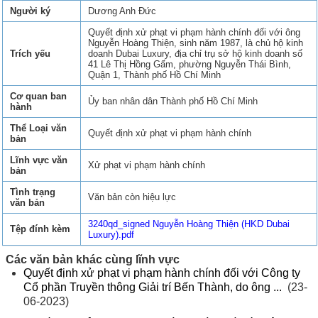
Người ký
Dương Anh Đức
Quyết định xử phạt vi phạm hành chính đối với ông
Nguyễn Hoàng Thiện, sinh năm 1987, là chủ hộ kinh
Trích yếu
doanh Dubai Luxury, địa chỉ trụ sở hộ kinh doanh số
41 Lê Thị Hồng Gấm, phường Nguyễn Thái Bình,
Quận 1, Thành phố Hồ Chí Minh
Cơ quan ban
Ủy ban nhân dân Thành phố Hồ Chí Minh
hành
Thể Loại văn
Quyết định xử phạt vi phạm hành chính
bản
Lĩnh vực văn
Xử phạt vi phạm hành chính
bản
Tình trạng
Văn bản còn hiệu lực
văn bản
3240qd_signed Nguyễn Hoàng Thiện (HKD Dubai
Tệp đính kèm
Luxury).pdf
Các văn bản khác cùng lĩnh vực
Quyết định xử phạt vi phạm hành chính đối với Công ty
Cổ phần Truyền thông Giải trí Bến Thành, do ông ...
(23-
06-2023)