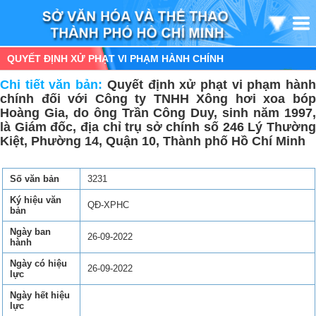
QUYẾT ĐỊNH XỬ PHẠT VI PHẠM HÀNH CHÍNH
Chi tiết văn bản:
Quyết định xử phạt vi phạm hàn
chính đối với Công ty TNHH Xông hơi xoa bóp
Hoàng Gia, do ông Trần Công Duy, sinh năm 1997,
là Giám đốc, địa chỉ trụ sở chính số 246 Lý Thường
Kiệt, Phường 14, Quận 10, Thành phố Hồ Chí Minh
Số văn bản
3231
Ký hiệu văn
QĐ-XPHC
bản
Ngày ban
26-09-2022
hành
Ngày có hiệu
26-09-2022
lực
Ngày hết hiệu
lực