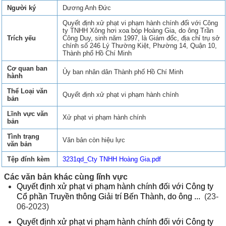
Người ký
Dương Anh Đức
Quyết định xử phạt vi phạm hành chính đối với Công
ty TNHH Xông hơi xoa bóp Hoàng Gia, do ông Trần
Trích yếu
Công Duy, sinh năm 1997, là Giám đốc, địa chỉ trụ sở
chính số 246 Lý Thường Kiệt, Phường 14, Quận 10,
Thành phố Hồ Chí Minh
Cơ quan ban
Ủy ban nhân dân Thành phố Hồ Chí Minh
hành
Thể Loại văn
Quyết định xử phạt vi phạm hành chính
bản
Lĩnh vực văn
Xử phạt vi phạm hành chính
bản
Tình trạng
Văn bản còn hiệu lực
văn bản
Tệp đính kèm
3231qd_Cty TNHH Hoàng Gia.pdf
Các văn bản khác cùng lĩnh vực
Quyết định xử phạt vi phạm hành chính đối với Công ty
Cổ phần Truyền thông Giải trí Bến Thành, do ông ...
(23-
06-2023)
Quyết định xử phạt vi phạm hành chính đối với Công ty