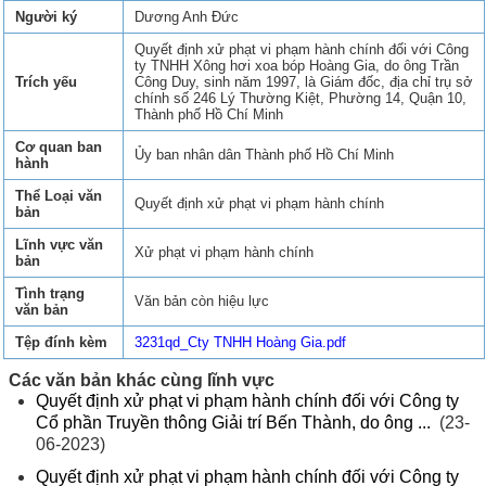
Người ký
Dương Anh Đức
Quyết định xử phạt vi phạm hành chính đối với Công
ty TNHH Xông hơi xoa bóp Hoàng Gia, do ông Trần
Trích yếu
Công Duy, sinh năm 1997, là Giám đốc, địa chỉ trụ sở
chính số 246 Lý Thường Kiệt, Phường 14, Quận 10,
Thành phố Hồ Chí Minh
Cơ quan ban
Ủy ban nhân dân Thành phố Hồ Chí Minh
hành
Thể Loại văn
Quyết định xử phạt vi phạm hành chính
bản
Lĩnh vực văn
Xử phạt vi phạm hành chính
bản
Tình trạng
Văn bản còn hiệu lực
văn bản
Tệp đính kèm
3231qd_Cty TNHH Hoàng Gia.pdf
Các văn bản khác cùng lĩnh vực
Quyết định xử phạt vi phạm hành chính đối với Công ty
Cổ phần Truyền thông Giải trí Bến Thành, do ông ...
(23-
06-2023)
Quyết định xử phạt vi phạm hành chính đối với Công ty