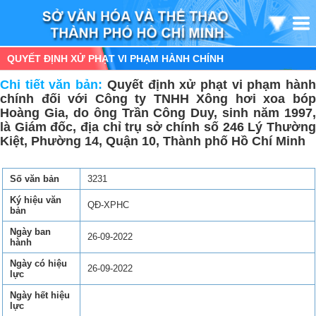
QUYẾT ĐỊNH XỬ PHẠT VI PHẠM HÀNH CHÍNH
Chi tiết văn bản:
Quyết định xử phạt vi phạm hàn
chính đối với Công ty TNHH Xông hơi xoa bóp
Hoàng Gia, do ông Trần Công Duy, sinh năm 1997,
là Giám đốc, địa chỉ trụ sở chính số 246 Lý Thường
Kiệt, Phường 14, Quận 10, Thành phố Hồ Chí Minh
Số văn bản
3231
Ký hiệu văn
QĐ-XPHC
bản
Ngày ban
26-09-2022
hành
Ngày có hiệu
26-09-2022
lực
Ngày hết hiệu
lực