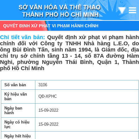
QUYẾT ĐỊNH XỬ PHẠT VI PHẠM HÀNH CHÍNH
Chi tiết văn bản:
Quyết định xử phạt vi phạm hàn
chính đối với Công ty TNHH Nhà hàng L.E.O, do
ông Bùi Đình Tấn, sinh năm 1994, là Giám đốc, địa
chỉ trụ sở chính tầng 13 - 14, số 87A đường Hàm
Nghi, phường Nguyễn Thái Bình, Quận 1, Thành
phố Hồ Chí Minh
Số văn bản
3106
Ký hiệu văn
QĐ-XPHC
bản
Ngày ban
15-09-2022
hành
Ngày có hiệu
15-09-2022
lực
Ngày hết hiệu