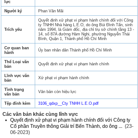
lực
Người ký
Phan Văn Mãi
Quyết định xử phạt vi phạm hành chính đối với Công
ty TNHH Nhà hàng L.E.O, do ông Bùi Đình Tấn, sinh
Trích yếu
năm 1994, là Giám đốc, địa chỉ trụ sở chính tầng 13 -
14, số 87A đường Hàm Nghi, phường Nguyễn Thái
Bình, Quận 1, Thành phố Hồ Chí Minh
Cơ quan ban
Ủy ban nhân dân Thành phố Hồ Chí Minh
hành
Thể Loại văn
Quyết định xử phạt vi phạm hành chính
bản
Lĩnh vực văn
Xử phạt vi phạm hành chính
bản
Tình trạng
Văn bản còn hiệu lực
văn bản
Tệp đính kèm
3106_qdxp__Cty TNHH L.E.O.pdf
Các văn bản khác cùng lĩnh vực
Quyết định xử phạt vi phạm hành chính đối với Công ty
Cổ phần Truyền thông Giải trí Bến Thành, do ông ...
(23-
06-2023)