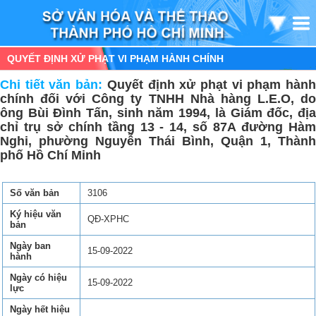
QUYẾT ĐỊNH XỬ PHẠT VI PHẠM HÀNH CHÍNH
Chi tiết văn bản:
Quyết định xử phạt vi phạm hàn
chính đối với Công ty TNHH Nhà hàng L.E.O, do
ông Bùi Đình Tấn, sinh năm 1994, là Giám đốc, địa
chỉ trụ sở chính tầng 13 - 14, số 87A đường Hàm
Nghi, phường Nguyễn Thái Bình, Quận 1, Thành
phố Hồ Chí Minh
Số văn bản
3106
Ký hiệu văn
QĐ-XPHC
bản
Ngày ban
15-09-2022
hành
Ngày có hiệu
15-09-2022
lực
Ngày hết hiệu