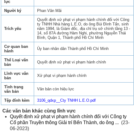
lực
Người ký
Phan Văn Mãi
Quyết định xử phạt vi phạm hành chính đối với Công
ty TNHH Nhà hàng L.E.O, do ông Bùi Đình Tấn, sinh
Trích yếu
năm 1994, là Giám đốc, địa chỉ trụ sở chính tầng 13 -
14, số 87A đường Hàm Nghi, phường Nguyễn Thái
Bình, Quận 1, Thành phố Hồ Chí Minh
Cơ quan ban
Ủy ban nhân dân Thành phố Hồ Chí Minh
hành
Thể Loại văn
Quyết định xử phạt vi phạm hành chính
bản
Lĩnh vực văn
Xử phạt vi phạm hành chính
bản
Tình trạng
Văn bản còn hiệu lực
văn bản
Tệp đính kèm
3106_qdxp__Cty TNHH L.E.O.pdf
Các văn bản khác cùng lĩnh vực
Quyết định xử phạt vi phạm hành chính đối với Công ty
Cổ phần Truyền thông Giải trí Bến Thành, do ông ...
(23-
06-2023)