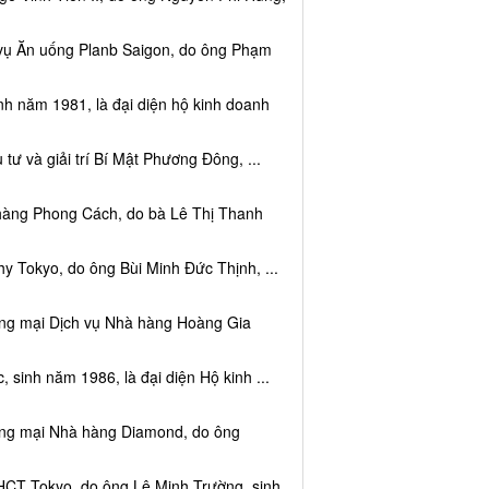
 vụ Ăn uống Planb Saigon, do ông Phạm
nh năm 1981, là đại diện hộ kinh doanh
tư và giải trí Bí Mật Phương Đông, ...
 hàng Phong Cách, do bà Lê Thị Thanh
y Tokyo, do ông Bùi Minh Đức Thịnh, ...
ơng mại Dịch vụ Nhà hàng Hoàng Gia
sinh năm 1986, là đại diện Hộ kinh ...
ơng mại Nhà hàng Diamond, do ông
HCT Tokyo, do ông Lê Minh Trường, sinh