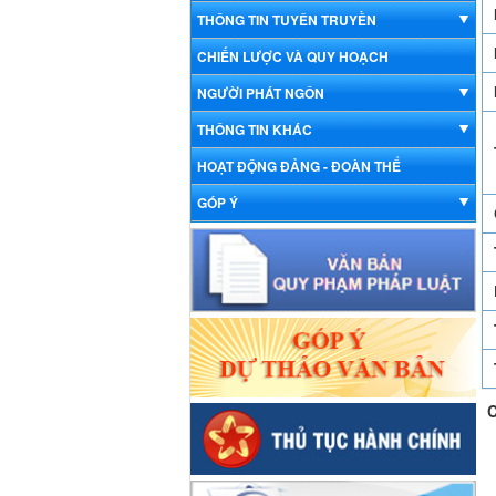
THÔNG TIN TUYÊN TRUYỀN
CHIẾN LƯỢC VÀ QUY HOẠCH
NGƯỜI PHÁT NGÔN
THÔNG TIN KHÁC
HOẠT ĐỘNG ĐẢNG - ĐOÀN THỂ
GÓP Ý
C