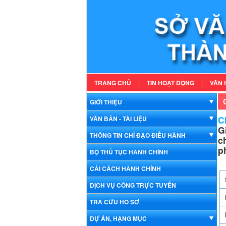
TRANG CHỦ
TIN HOẠT ĐỘNG
VĂN 
GIỚI THIỆU
Ch
VĂN BẢN - TÀI LIỆU
G
THÔNG TIN CHỈ ĐẠO ĐIỀU HÀNH
c
p
BỘ THỦ TỤC HÀNH CHÍNH
CẢI CÁCH HÀNH CHÍNH
DỊCH VỤ CÔNG TRỰC TUYẾN
TRA CỨU HỒ SƠ
DỰ ÁN, HẠNG MỤC