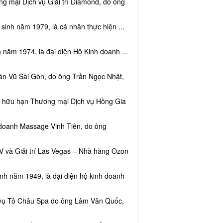
g mại Dịch vụ Giải trí Diamond, do ông
sinh năm 1979, là cá nhân thực hiện ...
 năm 1974, là đại diện Hộ Kinh doanh ...
àn Vũ Sài Gòn, do ông Trần Ngọc Nhật,
ệm hữu hạn Thương mại Dịch vụ Hồng Gia
 doanh Massage Vinh Tiên, do ông
V và Giải trí Las Vegas – Nhà hàng Ozon
inh năm 1949, là đại diện hộ kinh doanh
h vụ Tô Châu Spa do ông Lâm Văn Quốc,