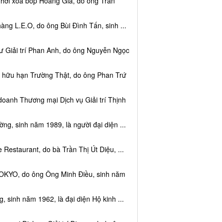
 hơi xoa bóp Hoàng Gia, do ông Trần
ng L.E.O, do ông Bùi Đình Tấn, sinh ...
ư Giải trí Phan Anh, do ông Nguyễn Ngọc
m hữu hạn Trường Thật, do ông Phan Trứ
doanh Thương mại Dịch vụ Giải trí Thịnh
g, sinh năm 1989, là người đại diện ...
Restaurant, do bà Trần Thị Út Diệu, ...
TOKYO, do ông Ông Minh Điều, sinh năm
 sinh năm 1962, là đại diện Hộ kinh ...