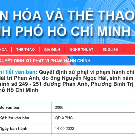
HÓA
THỂ THAO
GIA ĐÌNH
NGHỆ THUẬT
ENGLISH
QUYẾT ĐỊNH XỬ PHẠT VI PHẠM HÀNH CHÍNH
i tiết văn bản:
Quyết định xử phạt vi phạm hành chí
iải trí Phan Anh, do ông Nguyễn Ngọc Hải, sinh năm 1
hính số 249 - 251 đường Phan Anh, Phường Bình Trị
hố Hồ Chí Minh
Số văn bản
3096
Ký hiệu văn bản
QĐ-XPHC
Ngày ban hành
14-09-2022