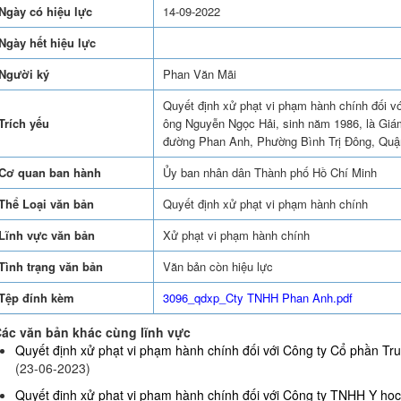
Ngày có hiệu lực
14-09-2022
Ngày hết hiệu lực
Người ký
Phan Văn Mãi
Quyết định xử phạt vi phạm hành chính đối v
Trích yếu
ông Nguyễn Ngọc Hải, sinh năm 1986, là Giám 
đường Phan Anh, Phường Bình Trị Đông, Quậ
Cơ quan ban hành
Ủy ban nhân dân Thành phố Hồ Chí Minh
Thể Loại văn bản
Quyết định xử phạt vi phạm hành chính
Lĩnh vực văn bản
Xử phạt vi phạm hành chính
Tình trạng văn bản
Văn bản còn hiệu lực
Tệp đính kèm
3096_qdxp_Cty TNHH Phan Anh.pdf
ác văn bản khác cùng lĩnh vực
Quyết định xử phạt vi phạm hành chính đối với Công ty Cổ phần Truy
(23-06-2023)
Quyết định xử phạt vi phạm hành chính đối với Công ty TNHH Y họ