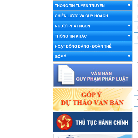
THÔNG TIN TUYÊN TRUYỀN
CHIẾN LƯỢC VÀ QUY HOẠCH
NGƯỜI PHÁT NGÔN
THÔNG TIN KHÁC
HOẠT ĐỘNG ĐẢNG - ĐOÀN THỂ
GÓP Ý