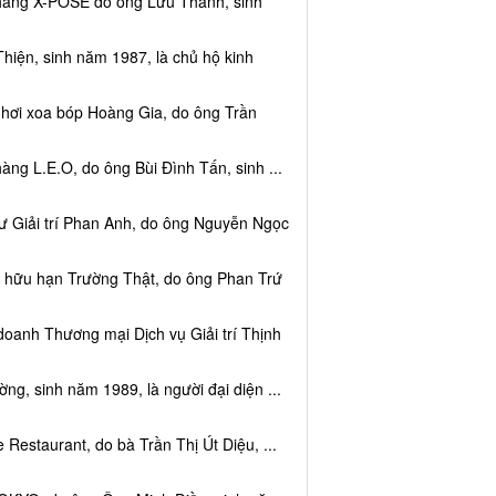
 hàng X-POSE do ông Lưu Thành, sinh
hiện, sinh năm 1987, là chủ hộ kinh
 hơi xoa bóp Hoàng Gia, do ông Trần
ng L.E.O, do ông Bùi Đình Tấn, sinh ...
ư Giải trí Phan Anh, do ông Nguyễn Ngọc
m hữu hạn Trường Thật, do ông Phan Trứ
doanh Thương mại Dịch vụ Giải trí Thịnh
g, sinh năm 1989, là người đại diện ...
Restaurant, do bà Trần Thị Út Diệu, ...