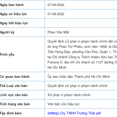
Ngày ban hành
07-09-2022
Ngày có hiệu lực
07-09-2022
Ngày hết hiệu lực
Người ký
Phan Văn Mãi
Quyết định xử phạt vi phạm hành chính đối v
do ông Phan Trứ Phiêu, sinh năm 1958, là Giá
Trần Hưng Đạo, phường Cầu Kho, Quận 1, Th
Trích yếu
tại Chi nhánh Công ty Trách nhiệm hữu hạn 
Fortune II, địa chỉ chi nhánh số 1127 đường
Hồ Chí Minh
Cơ quan ban hành
Ủy ban nhân dân Thành phố Hồ Chí Minh
Thể Loại văn bản
Quyết định xử phạt vi phạm hành chính
Lĩnh vực văn bản
Xử phạt vi phạm hành chính
Tình trạng văn bản
Văn bản còn hiệu lực
Tệp đính kèm
2998qd_Cty TNHH Trường Thật.pdf