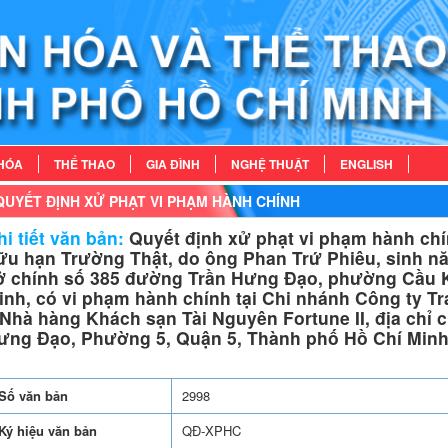
HÓA
THỂ THAO
GIA ĐÌNH
NGHỆ THUẬT
ENGLISH
QUYẾT ĐỊNH XỬ PHẠT VI PHẠM HÀNH CHÍNH
i tiết văn bản:
Quyết định xử phạt vi phạm hành chí
ữu hạn Trường Thật, do ông Phan Trứ Phiêu, sinh năm
ở chính số 385 đường Trần Hưng Đạo, phường Cầu K
inh, có vi phạm hành chính tại Chi nhánh Công ty 
 Nhà hàng Khách sạn Tài Nguyên Fortune II, địa chỉ
ưng Đạo, Phường 5, Quận 5, Thành phố Hồ Chí Min
Số văn bản
2998
Ký hiệu văn bản
QĐ-XPHC