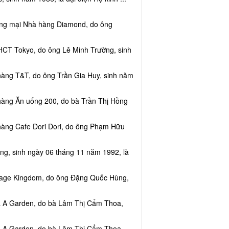
ơng mại Nhà hàng Diamond, do ông
HCT Tokyo, do ông Lê Minh Trường, sinh
hàng T&T, do ông Trần Gia Huy, sinh năm
hàng Ăn uống 200, do bà Trần Thị Hồng
hàng Cafe Dori Dori, do ông Phạm Hữu
ng, sinh ngày 06 tháng 11 năm 1992, là
ssage Kingdom, do ông Đặng Quốc Hùng,
ea A Garden, do bà Lâm Thị Cẩm Thoa,
ea A Garden, do bà Lâm Thị Cẩm Thoa,