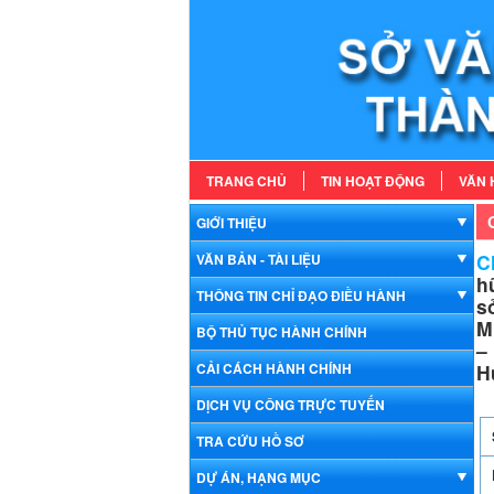
TRANG CHỦ
TIN HOẠT ĐỘNG
VĂN 
GIỚI THIỆU
Ch
VĂN BẢN - TÀI LIỆU
h
THÔNG TIN CHỈ ĐẠO ĐIỀU HÀNH
s
M
BỘ THỦ TỤC HÀNH CHÍNH
–
CẢI CÁCH HÀNH CHÍNH
H
DỊCH VỤ CÔNG TRỰC TUYẾN
TRA CỨU HỒ SƠ
DỰ ÁN, HẠNG MỤC