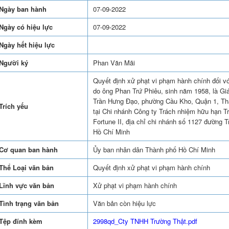
Ngày ban hành
07-09-2022
Ngày có hiệu lực
07-09-2022
Ngày hết hiệu lực
Người ký
Phan Văn Mãi
Quyết định xử phạt vi phạm hành chính đối v
do ông Phan Trứ Phiêu, sinh năm 1958, là Giá
Trần Hưng Đạo, phường Cầu Kho, Quận 1, Th
Trích yếu
tại Chi nhánh Công ty Trách nhiệm hữu hạn 
Fortune II, địa chỉ chi nhánh số 1127 đường
Hồ Chí Minh
Cơ quan ban hành
Ủy ban nhân dân Thành phố Hồ Chí Minh
Thể Loại văn bản
Quyết định xử phạt vi phạm hành chính
Lĩnh vực văn bản
Xử phạt vi phạm hành chính
Tình trạng văn bản
Văn bản còn hiệu lực
Tệp đính kèm
2998qd_Cty TNHH Trường Thật.pdf