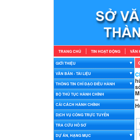
TRANG CHỦ
TIN HOẠT ĐỘNG
VĂN 
GIỚI THIỆU
Ch
VĂN BẢN - TÀI LIỆU
h
THÔNG TIN CHỈ ĐẠO ĐIỀU HÀNH
s
M
BỘ THỦ TỤC HÀNH CHÍNH
–
CẢI CÁCH HÀNH CHÍNH
H
DỊCH VỤ CÔNG TRỰC TUYẾN
TRA CỨU HỒ SƠ
DỰ ÁN, HẠNG MỤC