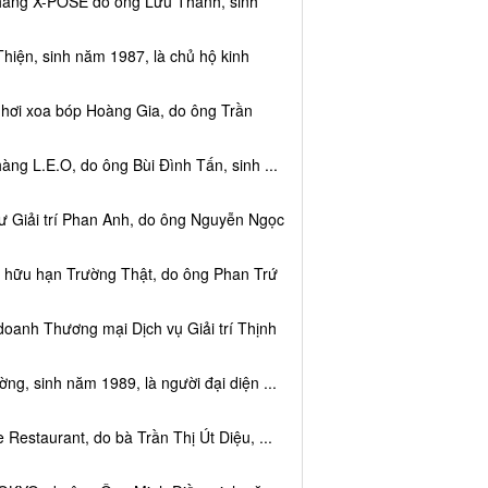
 hàng X-POSE do ông Lưu Thành, sinh
hiện, sinh năm 1987, là chủ hộ kinh
 hơi xoa bóp Hoàng Gia, do ông Trần
ng L.E.O, do ông Bùi Đình Tấn, sinh ...
ư Giải trí Phan Anh, do ông Nguyễn Ngọc
m hữu hạn Trường Thật, do ông Phan Trứ
doanh Thương mại Dịch vụ Giải trí Thịnh
g, sinh năm 1989, là người đại diện ...
Restaurant, do bà Trần Thị Út Diệu, ...