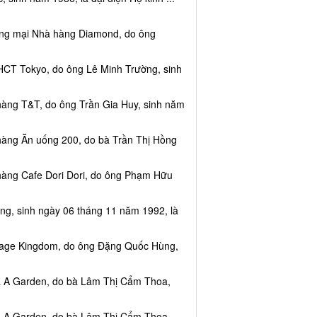
ơng mại Nhà hàng Diamond, do ông
HCT Tokyo, do ông Lê Minh Trường, sinh
hàng T&T, do ông Trần Gia Huy, sinh năm
hàng Ăn uống 200, do bà Trần Thị Hồng
hàng Cafe Dori Dori, do ông Phạm Hữu
ng, sinh ngày 06 tháng 11 năm 1992, là
ssage Kingdom, do ông Đặng Quốc Hùng,
ea A Garden, do bà Lâm Thị Cẩm Thoa,
ea A Garden, do bà Lâm Thị Cẩm Thoa,