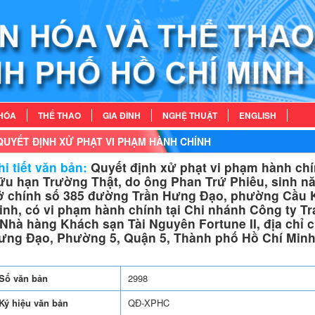
HÓA
THỂ THAO
GIA ĐÌNH
NGHỆ THUẬT
ENGLISH
QUYẾT ĐỊNH XỬ PHẠT VI PHẠM HÀNH CHÍNH
i tiết văn bản:
Quyết định xử phạt vi phạm hành chí
ữu hạn Trường Thật, do ông Phan Trứ Phiêu, sinh năm
ở chính số 385 đường Trần Hưng Đạo, phường Cầu K
inh, có vi phạm hành chính tại Chi nhánh Công ty 
 Nhà hàng Khách sạn Tài Nguyên Fortune II, địa chỉ
ưng Đạo, Phường 5, Quận 5, Thành phố Hồ Chí Min
Số văn bản
2998
Ký hiệu văn bản
QĐ-XPHC