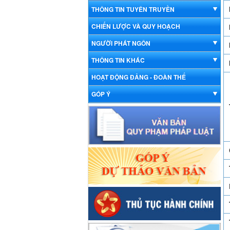
THÔNG TIN TUYÊN TRUYỀN
CHIẾN LƯỢC VÀ QUY HOẠCH
NGƯỜI PHÁT NGÔN
THÔNG TIN KHÁC
HOẠT ĐỘNG ĐẢNG - ĐOÀN THỂ
GÓP Ý