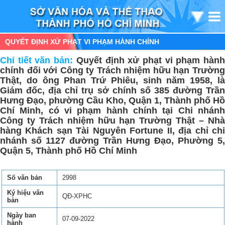
QUYẾT ĐỊNH XỬ PHẠT VI PHẠM HÀNH CHÍNH
Chi tiết văn bản:
Quyết định xử phạt vi phạm hàn
chính đối với Công ty Trách nhiệm hữu hạn Trường
Thật, do ông Phan Trứ Phiêu, sinh năm 1958, là
Giám đốc, địa chỉ trụ sở chính số 385 đường Trần
Hưng Đạo, phường Cầu Kho, Quận 1, Thành phố Hồ
Chí Minh, có vi phạm hành chính tại Chi nhánh
Công ty Trách nhiệm hữu hạn Trường Thật – Nhà
hàng Khách sạn Tài Nguyên Fortune II, địa chỉ chi
nhánh số 1127 đường Trần Hưng Đạo, Phường 5,
Quận 5, Thành phố Hồ Chí Minh
Số văn bản
2998
Ký hiệu văn
QĐ-XPHC
bản
Ngày ban
07-09-2022
hành