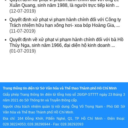
Xuân Quang, sinh năm 1988, là người trực tiếp kinh ...
(12-07-2019)
Quyết định xử phạt vi phạm hành chính đối với Công ty
Trách nhiệm hữu hạn xông hơi- xoa bóp Hoàng Gia, ...
(11-07-2019)
Quyết định về xử phạt vi phạm hành chính đối với bà Hồ
Thúy Nga, sinh năm 1966, đại diện hộ kinh doanh ...
(01-07-2019)
Trang thông tin điện tử Sở Văn hóa và Thể thao Thành phố Hồ Chí Minh
Giấy phép Trang thông tin điện tử tổng hợp số 26/GP-STTTT ngày 23 tháng 3
năm 2021 do Sở Thông tin và Truyền thông cấp.
Người chịu trách nhiệm quản lý nội dung: Ông Võ Trọng Nam - Phó GĐ Sở
Văn hóa và Thể thao Thành phố Hồ Chí Minh.
Địa chỉ: 164 Đồng Khởi, P.Bến Nghé, Q1, TP Hồ Chí Minh - Điện thoại:
028.38224053; 028.38296944 - Fax: 028.38292093