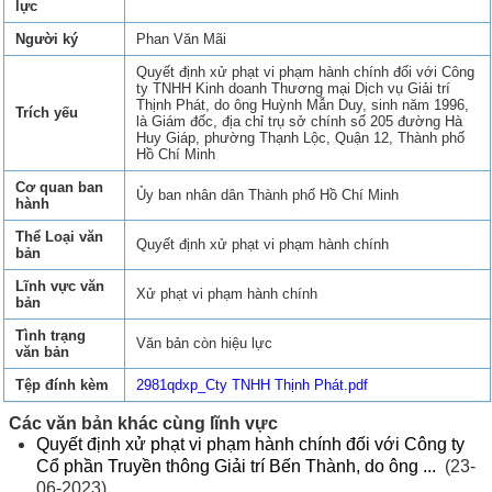
lực
Người ký
Phan Văn Mãi
Quyết định xử phạt vi phạm hành chính đối với Công
ty TNHH Kinh doanh Thương mại Dịch vụ Giải trí
Thịnh Phát, do ông Huỳnh Mẫn Duy, sinh năm 1996,
Trích yếu
là Giám đốc, địa chỉ trụ sở chính số 205 đường Hà
Huy Giáp, phường Thạnh Lộc, Quận 12, Thành phố
Hồ Chí Minh
Cơ quan ban
Ủy ban nhân dân Thành phố Hồ Chí Minh
hành
Thể Loại văn
Quyết định xử phạt vi phạm hành chính
bản
Lĩnh vực văn
Xử phạt vi phạm hành chính
bản
Tình trạng
Văn bản còn hiệu lực
văn bản
Tệp đính kèm
2981qdxp_Cty TNHH Thịnh Phát.pdf
Các văn bản khác cùng lĩnh vực
Quyết định xử phạt vi phạm hành chính đối với Công ty
Cổ phần Truyền thông Giải trí Bến Thành, do ông ...
(23-
06-2023)