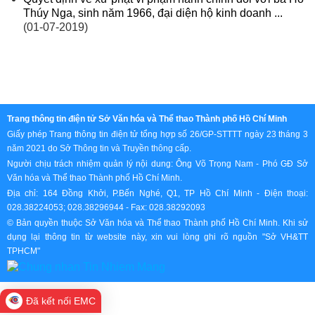
Thúy Nga, sinh năm 1966, đại diện hộ kinh doanh ...
(01-07-2019)
Trang thông tin điện tử Sở Văn hóa và Thể thao Thành phố Hồ Chí Minh
Giấy phép Trang thông tin điện tử tổng hợp số 26/GP-STTTT ngày 23 tháng 3
năm 2021 do Sở Thông tin và Truyền thông cấp.
Người chịu trách nhiệm quản lý nội dung: Ông Võ Trọng Nam - Phó GĐ Sở
Văn hóa và Thể thao Thành phố Hồ Chí Minh.
Địa chỉ: 164 Đồng Khởi, P.Bến Nghé, Q1, TP Hồ Chí Minh - Điện thoại:
028.38224053; 028.38296944 - Fax: 028.38292093
© Bản quyền thuộc Sở Văn hóa và Thể thao Thành phố Hồ Chí Minh. Khi sử
dụng lại thông tin từ website này, xin vui lòng ghi rõ nguồn "Sở VH&TT
TPHCM"
Đã kết nối EMC