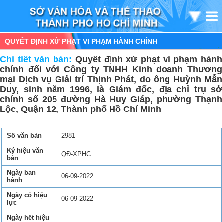
QUYẾT ĐỊNH XỬ PHẠT VI PHẠM HÀNH CHÍNH
Chi tiết văn bản:
Quyết định xử phạt vi phạm hàn
chính đối với Công ty TNHH Kinh doanh Thương
mại Dịch vụ Giải trí Thịnh Phát, do ông Huỳnh Mẫn
Duy, sinh năm 1996, là Giám đốc, địa chỉ trụ sở
chính số 205 đường Hà Huy Giáp, phường Thạnh
Lộc, Quận 12, Thành phố Hồ Chí Minh
Số văn bản
2981
Ký hiệu văn
QĐ-XPHC
bản
Ngày ban
06-09-2022
hành
Ngày có hiệu
06-09-2022
lực
Ngày hết hiệu