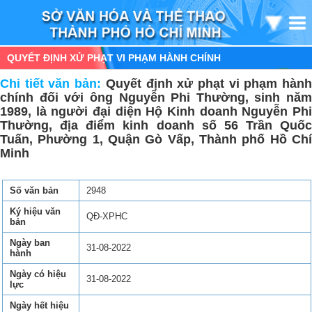
QUYẾT ĐỊNH XỬ PHẠT VI PHẠM HÀNH CHÍNH
Chi tiết văn bản:
Quyết định xử phạt vi phạm hàn
chính đối với ông Nguyễn Phi Thường, sinh năm
1989, là người đại diện Hộ Kinh doanh Nguyễn Phi
Thường, địa điểm kinh doanh số 56 Trần Quốc
Tuấn, Phường 1, Quận Gò Vấp, Thành phố Hồ Chí
Minh
Số văn bản
2948
Ký hiệu văn
QĐ-XPHC
bản
Ngày ban
31-08-2022
hành
Ngày có hiệu
31-08-2022
lực
Ngày hết hiệu