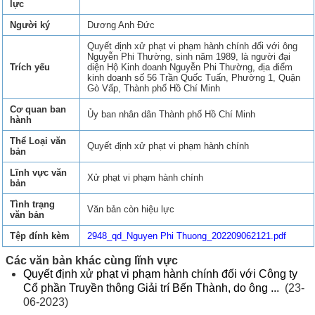
lực
Người ký
Dương Anh Đức
Quyết định xử phạt vi phạm hành chính đối với ông
Nguyễn Phi Thường, sinh năm 1989, là người đại
Trích yếu
diện Hộ Kinh doanh Nguyễn Phi Thường, địa điểm
kinh doanh số 56 Trần Quốc Tuấn, Phường 1, Quận
Gò Vấp, Thành phố Hồ Chí Minh
Cơ quan ban
Ủy ban nhân dân Thành phố Hồ Chí Minh
hành
Thể Loại văn
Quyết định xử phạt vi phạm hành chính
bản
Lĩnh vực văn
Xử phạt vi phạm hành chính
bản
Tình trạng
Văn bản còn hiệu lực
văn bản
Tệp đính kèm
2948_qd_Nguyen Phi Thuong_202209062121.pdf
Các văn bản khác cùng lĩnh vực
Quyết định xử phạt vi phạm hành chính đối với Công ty
Cổ phần Truyền thông Giải trí Bến Thành, do ông ...
(23-
06-2023)