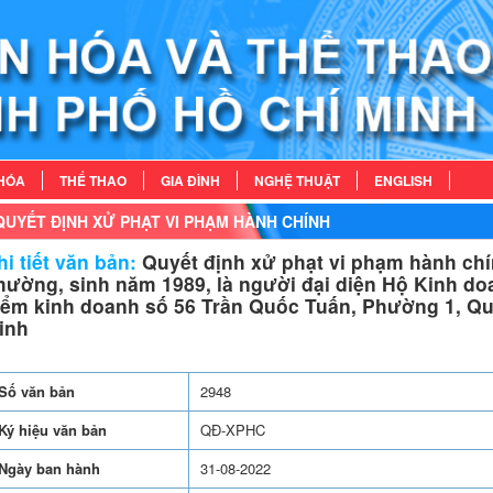
HÓA
THỂ THAO
GIA ĐÌNH
NGHỆ THUẬT
ENGLISH
QUYẾT ĐỊNH XỬ PHẠT VI PHẠM HÀNH CHÍNH
i tiết văn bản:
Quyết định xử phạt vi phạm hành chí
hường, sinh năm 1989, là người đại diện Hộ Kinh d
iểm kinh doanh số 56 Trần Quốc Tuấn, Phường 1, Q
inh
Số văn bản
2948
Ký hiệu văn bản
QĐ-XPHC
Ngày ban hành
31-08-2022