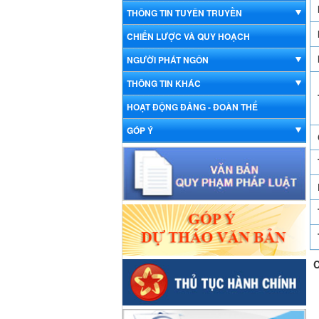
THÔNG TIN TUYÊN TRUYỀN
CHIẾN LƯỢC VÀ QUY HOẠCH
NGƯỜI PHÁT NGÔN
THÔNG TIN KHÁC
HOẠT ĐỘNG ĐẢNG - ĐOÀN THỂ
GÓP Ý
C