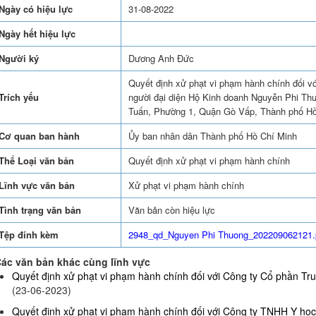
Ngày có hiệu lực
31-08-2022
Ngày hết hiệu lực
Người ký
Dương Anh Đức
Quyết định xử phạt vi phạm hành chính đối v
Trích yếu
người đại diện Hộ Kinh doanh Nguyễn Phi Thư
Tuấn, Phường 1, Quận Gò Vấp, Thành phố Hồ
Cơ quan ban hành
Ủy ban nhân dân Thành phố Hồ Chí Minh
Thể Loại văn bản
Quyết định xử phạt vi phạm hành chính
Lĩnh vực văn bản
Xử phạt vi phạm hành chính
Tình trạng văn bản
Văn bản còn hiệu lực
Tệp đính kèm
2948_qd_Nguyen Phi Thuong_202209062121.
ác văn bản khác cùng lĩnh vực
Quyết định xử phạt vi phạm hành chính đối với Công ty Cổ phần Truy
(23-06-2023)
Quyết định xử phạt vi phạm hành chính đối với Công ty TNHH Y họ