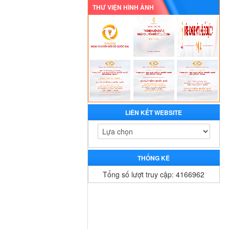
THƯ VIỆN HÌNH ẢNH
LIÊN KẾT WEBSITE
THỐNG KÊ
Tổng số lượt truy cập: 4166962