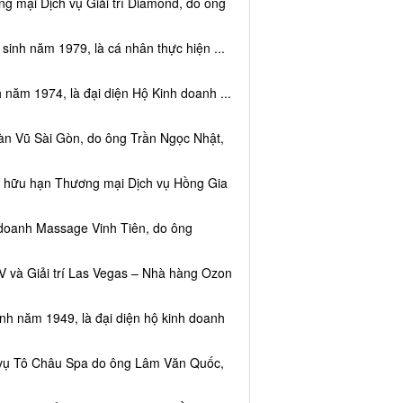
g mại Dịch vụ Giải trí Diamond, do ông
sinh năm 1979, là cá nhân thực hiện ...
 năm 1974, là đại diện Hộ Kinh doanh ...
àn Vũ Sài Gòn, do ông Trần Ngọc Nhật,
ệm hữu hạn Thương mại Dịch vụ Hồng Gia
 doanh Massage Vinh Tiên, do ông
V và Giải trí Las Vegas – Nhà hàng Ozon
inh năm 1949, là đại diện hộ kinh doanh
h vụ Tô Châu Spa do ông Lâm Văn Quốc,