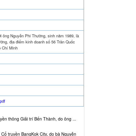
ới ông Nguyễn Phi Thường, sinh năm 1989, là
ờng, địa điểm kinh doanh số 56 Trần Quốc
 Chí Minh
pdf
ền thông Giải trí Bến Thành, do ông ...
c Cổ truyền BangKok City, do bà Nguyễn