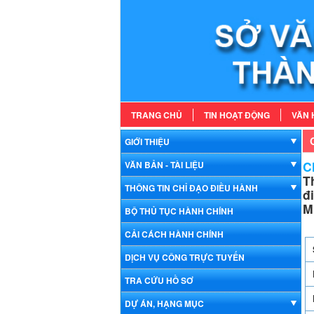
TRANG CHỦ
TIN HOẠT ĐỘNG
VĂN 
GIỚI THIỆU
Ch
VĂN BẢN - TÀI LIỆU
T
THÔNG TIN CHỈ ĐẠO ĐIỀU HÀNH
đ
M
BỘ THỦ TỤC HÀNH CHÍNH
CẢI CÁCH HÀNH CHÍNH
DỊCH VỤ CÔNG TRỰC TUYẾN
TRA CỨU HỒ SƠ
DỰ ÁN, HẠNG MỤC