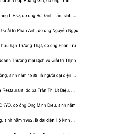
 hơi xoa bóp Hoàng Gia, do ông Trần
ng L.E.O, do ông Bùi Đình Tấn, sinh ...
ư Giải trí Phan Anh, do ông Nguyễn Ngọc
m hữu hạn Trường Thật, do ông Phan Trứ
doanh Thương mại Dịch vụ Giải trí Thịnh
g, sinh năm 1989, là người đại diện ...
Restaurant, do bà Trần Thị Út Diệu, ...
TOKYO, do ông Ông Minh Điều, sinh năm
 sinh năm 1962, là đại diện Hộ kinh ...