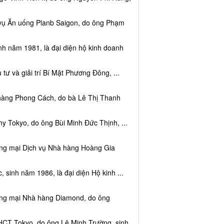
 vụ Ăn uống Planb Saigon, do ông Phạm
nh năm 1981, là đại diện hộ kinh doanh
tư và giải trí Bí Mật Phương Đông, ...
 hàng Phong Cách, do bà Lê Thị Thanh
y Tokyo, do ông Bùi Minh Đức Thịnh, ...
ơng mại Dịch vụ Nhà hàng Hoàng Gia
sinh năm 1986, là đại diện Hộ kinh ...
ơng mại Nhà hàng Diamond, do ông
HCT Tokyo, do ông Lê Minh Trường, sinh