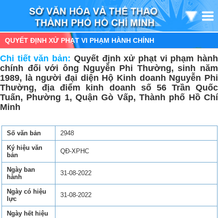
QUYẾT ĐỊNH XỬ PHẠT VI PHẠM HÀNH CHÍNH
Chi tiết văn bản:
Quyết định xử phạt vi phạm hàn
chính đối với ông Nguyễn Phi Thường, sinh năm
1989, là người đại diện Hộ Kinh doanh Nguyễn Phi
Thường, địa điểm kinh doanh số 56 Trần Quốc
Tuấn, Phường 1, Quận Gò Vấp, Thành phố Hồ Chí
Minh
Số văn bản
2948
Ký hiệu văn
QĐ-XPHC
bản
Ngày ban
31-08-2022
hành
Ngày có hiệu
31-08-2022
lực
Ngày hết hiệu