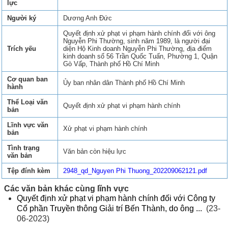
lực
Người ký
Dương Anh Đức
Quyết định xử phạt vi phạm hành chính đối với ông
Nguyễn Phi Thường, sinh năm 1989, là người đại
Trích yếu
diện Hộ Kinh doanh Nguyễn Phi Thường, địa điểm
kinh doanh số 56 Trần Quốc Tuấn, Phường 1, Quận
Gò Vấp, Thành phố Hồ Chí Minh
Cơ quan ban
Ủy ban nhân dân Thành phố Hồ Chí Minh
hành
Thể Loại văn
Quyết định xử phạt vi phạm hành chính
bản
Lĩnh vực văn
Xử phạt vi phạm hành chính
bản
Tình trạng
Văn bản còn hiệu lực
văn bản
Tệp đính kèm
2948_qd_Nguyen Phi Thuong_202209062121.pdf
Các văn bản khác cùng lĩnh vực
Quyết định xử phạt vi phạm hành chính đối với Công ty
Cổ phần Truyền thông Giải trí Bến Thành, do ông ...
(23-
06-2023)