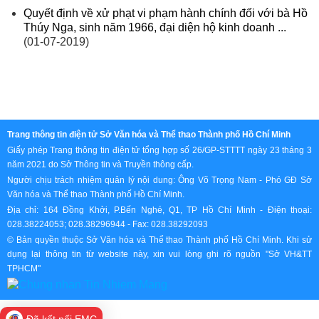
Quyết định về xử phạt vi phạm hành chính đối với bà Hồ
Thúy Nga, sinh năm 1966, đại diện hộ kinh doanh ...
(01-07-2019)
Trang thông tin điện tử Sở Văn hóa và Thể thao Thành phố Hồ Chí Minh
Giấy phép Trang thông tin điện tử tổng hợp số 26/GP-STTTT ngày 23 tháng 3
năm 2021 do Sở Thông tin và Truyền thông cấp.
Người chịu trách nhiệm quản lý nội dung: Ông Võ Trọng Nam - Phó GĐ Sở
Văn hóa và Thể thao Thành phố Hồ Chí Minh.
Địa chỉ: 164 Đồng Khởi, P.Bến Nghé, Q1, TP Hồ Chí Minh - Điện thoại:
028.38224053; 028.38296944 - Fax: 028.38292093
© Bản quyền thuộc Sở Văn hóa và Thể thao Thành phố Hồ Chí Minh. Khi sử
dụng lại thông tin từ website này, xin vui lòng ghi rõ nguồn "Sở VH&TT
TPHCM"
Đã kết nối EMC