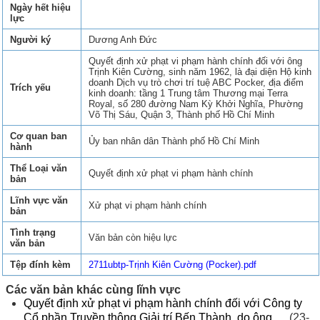
Ngày hết hiệu
lực
Người ký
Dương Anh Đức
Quyết định xử phạt vi phạm hành chính đối với ông
Trịnh Kiên Cường, sinh năm 1962, là đại diện Hộ kinh
doanh Dịch vụ trò chơi trí tuệ ABC Pocker, địa điểm
Trích yếu
kinh doanh: tầng 1 Trung tâm Thương mại Terra
Royal, số 280 đường Nam Kỳ Khởi Nghĩa, Phường
Võ Thị Sáu, Quận 3, Thành phố Hồ Chí Minh
Cơ quan ban
Ủy ban nhân dân Thành phố Hồ Chí Minh
hành
Thể Loại văn
Quyết định xử phạt vi phạm hành chính
bản
Lĩnh vực văn
Xử phạt vi phạm hành chính
bản
Tình trạng
Văn bản còn hiệu lực
văn bản
Tệp đính kèm
2711ubtp-Trịnh Kiên Cường (Pocker).pdf
Các văn bản khác cùng lĩnh vực
Quyết định xử phạt vi phạm hành chính đối với Công ty
Cổ phần Truyền thông Giải trí Bến Thành, do ông ...
(23-