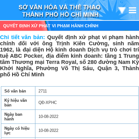
QUYẾT ĐỊNH XỬ PHẠT VI PHẠM HÀNH CHÍNH
Chi tiết văn bản:
Quyết định xử phạt vi phạm hàn
chính đối với ông Trịnh Kiên Cường, sinh năm
1962, là đại diện Hộ kinh doanh Dịch vụ trò chơi trí
tuệ ABC Pocker, địa điểm kinh doanh: tầng 1 Trung
tâm Thương mại Terra Royal, số 280 đường Nam Kỳ
Khởi Nghĩa, Phường Võ Thị Sáu, Quận 3, Thành
phố Hồ Chí Minh
Số văn bản
2711
Ký hiệu văn
QĐ-XPHC
bản
Ngày ban
10-08-2022
hành
Ngày có hiệu
10-08-2022
lực