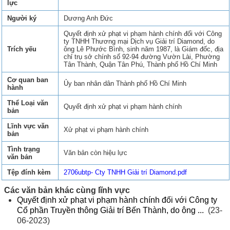
lực
Người ký
Dương Anh Đức
Quyết định xử phạt vi phạm hành chính đối với Công
ty TNHH Thương mại Dịch vụ Giải trí Diamond, do
Trích yếu
ông Lê Phước Bình, sinh năm 1987, là Giám đốc, địa
chỉ trụ sở chính số 92-94 đường Vườn Lài, Phường
Tân Thành, Quận Tân Phú, Thành phố Hồ Chí Minh
Cơ quan ban
Ủy ban nhân dân Thành phố Hồ Chí Minh
hành
Thể Loại văn
Quyết định xử phạt vi phạm hành chính
bản
Lĩnh vực văn
Xử phạt vi phạm hành chính
bản
Tình trạng
Văn bản còn hiệu lực
văn bản
Tệp đính kèm
2706ubtp- Cty TNHH Giải trí Diamond.pdf
Các văn bản khác cùng lĩnh vực
Quyết định xử phạt vi phạm hành chính đối với Công ty
Cổ phần Truyền thông Giải trí Bến Thành, do ông ...
(23-
06-2023)