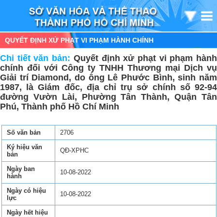
QUYẾT ĐỊNH XỬ PHẠT VI PHẠM HÀNH CHÍNH
Chi tiết văn bản:
Quyết định xử phạt vi phạm hàn
chính đối với Công ty TNHH Thương mại Dịch vụ
Giải trí Diamond, do ông Lê Phước Bình, sinh năm
1987, là Giám đốc, địa chỉ trụ sở chính số 92-94
đường Vườn Lài, Phường Tân Thành, Quận Tân
Phú, Thành phố Hồ Chí Minh
Số văn bản
2706
Ký hiệu văn
QĐ-XPHC
bản
Ngày ban
10-08-2022
hành
Ngày có hiệu
10-08-2022
lực
Ngày hết hiệu