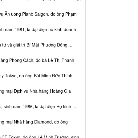
 vụ Ăn uống Planb Saigon, do ông Phạm
nh năm 1981, là đại diện hộ kinh doanh
tư và giải trí Bí Mật Phương Đông, ...
 hàng Phong Cách, do bà Lê Thị Thanh
y Tokyo, do ông Bùi Minh Đức Thịnh, ...
ơng mại Dịch vụ Nhà hàng Hoàng Gia
sinh năm 1986, là đại diện Hộ kinh ...
ơng mại Nhà hàng Diamond, do ông
HCT Tokyo, do ông Lê Minh Trường, sinh