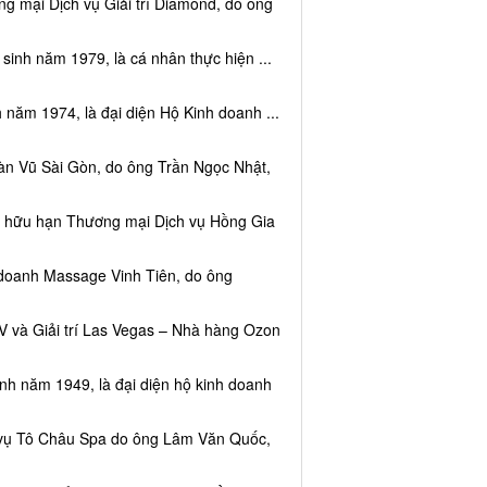
g mại Dịch vụ Giải trí Diamond, do ông
sinh năm 1979, là cá nhân thực hiện ...
 năm 1974, là đại diện Hộ Kinh doanh ...
àn Vũ Sài Gòn, do ông Trần Ngọc Nhật,
ệm hữu hạn Thương mại Dịch vụ Hồng Gia
 doanh Massage Vinh Tiên, do ông
V và Giải trí Las Vegas – Nhà hàng Ozon
inh năm 1949, là đại diện hộ kinh doanh
h vụ Tô Châu Spa do ông Lâm Văn Quốc,