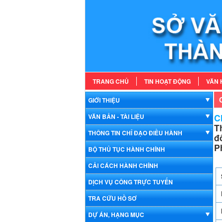
TRANG CHỦ
TIN HOẠT ĐỘNG
VĂN 
GIỚI THIỆU
Ch
VĂN BẢN - TÀI LIỆU
T
THÔNG TIN CHỈ ĐẠO ĐIỀU HÀNH
đ
P
BỘ THỦ TỤC HÀNH CHÍNH
CẢI CÁCH HÀNH CHÍNH
DỊCH VỤ CÔNG TRỰC TUYẾN
TRA CỨU HỒ SƠ
DỰ ÁN, HẠNG MỤC