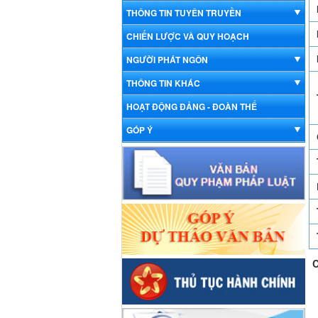
THÔNG TIN TUYÊN TRUYỀN
CHIẾN LƯỢC VÀ QUY HOẠCH
NGƯỜI PHÁT NGÔN
THÔNG TIN KHÁC
HOẠT ĐỘNG ĐẢNG - ĐOÀN THỂ
GÓP Ý
C