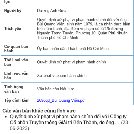
lực
Người ký
Dương Anh Đức
Quyết định xử phạt vi phạm hành chính đối với ông
Bùi Quang Viễn, sinh năm 1979, là cá nhân thực hiện
Trích yếu
triển lãm tranh, địa điểm vi phạm số 271/5 đường
Nguyễn Trọng Tuyển, Phường 10, Quận Phú Nhuận,
Thành phố Hồ Chí Minh
Cơ quan ban
Ủy ban nhân dân Thành phố Hồ Chí Minh
hành
Thể Loại văn
Quyết định xử phạt vi phạm hành chính
bản
Lĩnh vực văn
Xử phạt vi phạm hành chính
bản
Tình trạng
Văn bản còn hiệu lực
văn bản
Tệp đính kèm
2696qd_Bùi Quang Viễn.pdf
Các văn bản khác cùng lĩnh vực
Quyết định xử phạt vi phạm hành chính đối với Công ty
Cổ phần Truyền thông Giải trí Bến Thành, do ông ...
(23-
06-2023)