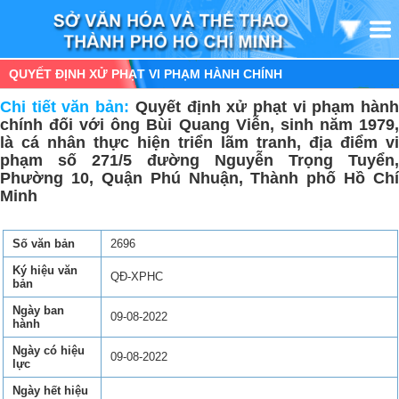
QUYẾT ĐỊNH XỬ PHẠT VI PHẠM HÀNH CHÍNH
Chi tiết văn bản:
Quyết định xử phạt vi phạm hàn
chính đối với ông Bùi Quang Viễn, sinh năm 1979,
là cá nhân thực hiện triển lãm tranh, địa điểm vi
phạm số 271/5 đường Nguyễn Trọng Tuyển,
Phường 10, Quận Phú Nhuận, Thành phố Hồ Chí
Minh
Số văn bản
2696
Ký hiệu văn
QĐ-XPHC
bản
Ngày ban
09-08-2022
hành
Ngày có hiệu
09-08-2022
lực
Ngày hết hiệu