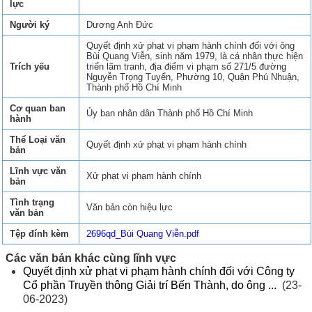
lực
Người ký
Dương Anh Đức
Quyết định xử phạt vi phạm hành chính đối với ông
Bùi Quang Viễn, sinh năm 1979, là cá nhân thực hiện
Trích yếu
triển lãm tranh, địa điểm vi phạm số 271/5 đường
Nguyễn Trọng Tuyển, Phường 10, Quận Phú Nhuận,
Thành phố Hồ Chí Minh
Cơ quan ban
Ủy ban nhân dân Thành phố Hồ Chí Minh
hành
Thể Loại văn
Quyết định xử phạt vi phạm hành chính
bản
Lĩnh vực văn
Xử phạt vi phạm hành chính
bản
Tình trạng
Văn bản còn hiệu lực
văn bản
Tệp đính kèm
2696qd_Bùi Quang Viễn.pdf
Các văn bản khác cùng lĩnh vực
Quyết định xử phạt vi phạm hành chính đối với Công ty
Cổ phần Truyền thông Giải trí Bến Thành, do ông ...
(23-
06-2023)