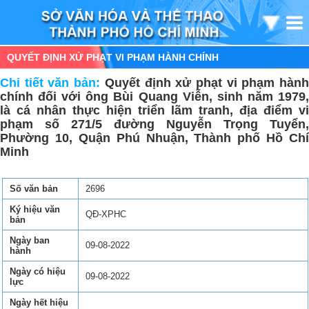
QUYẾT ĐỊNH XỬ PHẠT VI PHẠM HÀNH CHÍNH
Chi tiết văn bản:
Quyết định xử phạt vi phạm hàn
chính đối với ông Bùi Quang Viễn, sinh năm 1979,
là cá nhân thực hiện triển lãm tranh, địa điểm vi
phạm số 271/5 đường Nguyễn Trọng Tuyển,
Phường 10, Quận Phú Nhuận, Thành phố Hồ Chí
Minh
Số văn bản
2696
Ký hiệu văn
QĐ-XPHC
bản
Ngày ban
09-08-2022
hành
Ngày có hiệu
09-08-2022
lực
Ngày hết hiệu