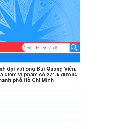
nh đối với ông Bùi Quang Viễn,
địa điểm vi phạm số 271/5 đường
hành phố Hồ Chí Minh