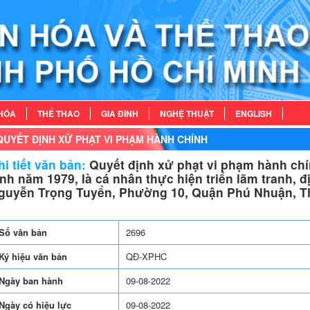
HÓA
THỂ THAO
GIA ĐÌNH
NGHỆ THUẬT
ENGLISH
QUYẾT ĐỊNH XỬ PHẠT VI PHẠM HÀNH CHÍNH
i tiết văn bản:
Quyết định xử phạt vi phạm hành chí
inh năm 1979, là cá nhân thực hiện triển lãm tranh, 
guyễn Trọng Tuyển, Phường 10, Quận Phú Nhuận, T
Số văn bản
2696
Ký hiệu văn bản
QĐ-XPHC
Ngày ban hành
09-08-2022
Ngày có hiệu lực
09-08-2022