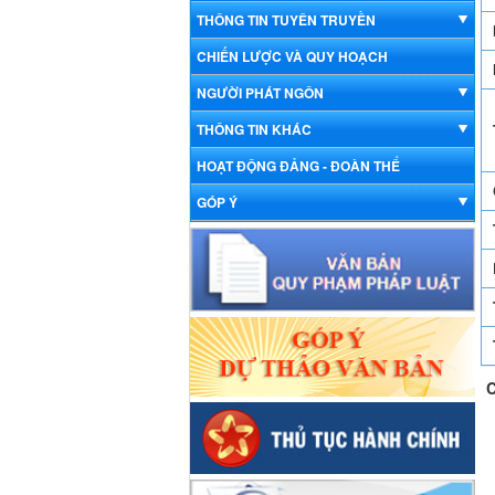
THÔNG TIN TUYÊN TRUYỀN
CHIẾN LƯỢC VÀ QUY HOẠCH
NGƯỜI PHÁT NGÔN
THÔNG TIN KHÁC
HOẠT ĐỘNG ĐẢNG - ĐOÀN THỂ
GÓP Ý
C