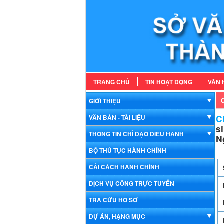
TRANG CHỦ
TIN HOẠT ĐỘNG
VĂN 
GIỚI THIỆU
Ch
VĂN BẢN - TÀI LIỆU
s
THÔNG TIN CHỈ ĐẠO ĐIỀU HÀNH
N
BỘ THỦ TỤC HÀNH CHÍNH
CẢI CÁCH HÀNH CHÍNH
DỊCH VỤ CÔNG TRỰC TUYẾN
TRA CỨU HỒ SƠ
DỰ ÁN, HẠNG MỤC