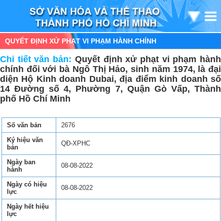
QUYẾT ĐỊNH XỬ PHẠT VI PHẠM HÀNH CHÍNH
Chi tiết văn bản:
Quyết định xử phạt vi phạm hàn
chính đối với bà Ngô Thị Hảo, sinh năm 1974, là đại
diện Hộ Kinh doanh Dubai, địa điểm kinh doanh số
14 Đường số 4, Phường 7, Quận Gò Vấp, Thành
phố Hồ Chí Minh
Số văn bản
2676
Ký hiệu văn
QĐ-XPHC
bản
Ngày ban
08-08-2022
hành
Ngày có hiệu
08-08-2022
lực
Ngày hết hiệu
lực