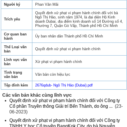
Người ký
Phan Văn Mãi
Quyết định xử phạt vi phạm hành chính đối với bà
Ngô Thị Hảo, sinh năm 1974, là đại diện Hộ Kinh
Trích yếu
doanh Dubai, địa điểm kinh doanh số 14 Đường số 4,
Phường 7, Quận Gò Vấp, Thành phố Hồ Chí Minh
Cơ quan ban
Ủy ban nhân dân Thành phố Hồ Chí Minh
hành
Thể Loại văn
Quyết định xử phạt vi phạm hành chính
bản
Lĩnh vực văn
Xử phạt vi phạm hành chính
bản
Tình trạng
Văn bản còn hiệu lực
văn bản
Tệp đính kèm
2676qdub- Ngô Thị Hảo (Dubai).pdf
Các văn bản khác cùng lĩnh vực
Quyết định xử phạt vi phạm hành chính đối với Công ty
Cổ phần Truyền thông Giải trí Bến Thành, do ông ...
(23-
06-2023)
Quyết định xử phạt vi phạm hành chính đối với Công ty
TNHH Y học Cổ truyền BangKok City, do bà Nguyễn ...