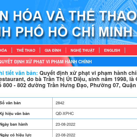
HÓA
THỂ THAO
GIA ĐÌNH
NGHỆ THUẬT
ENGLISH
QUYẾT ĐỊNH XỬ PHẠT VI PHẠM HÀNH CHÍNH
i tiết văn bản:
Quyết định xử phạt vi phạm hành chí
estaurant, do bà Trần Thị Út Diệu, sinh năm 1998, là 
ố 800 - 802 đường Trần Hưng Đạo, Phường 07, Quận
Số văn bản
2842
Ký hiệu văn bản
QĐ-XPHC
Ngày ban hành
23-08-2022
Ngày có hiệu lực
23-08-2022