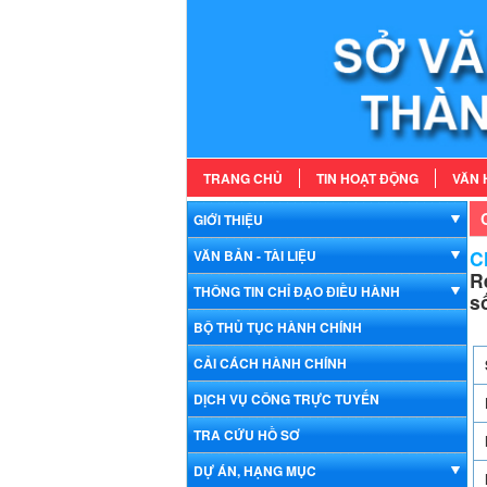
TRANG CHỦ
TIN HOẠT ĐỘNG
VĂN 
GIỚI THIỆU
Ch
VĂN BẢN - TÀI LIỆU
R
THÔNG TIN CHỈ ĐẠO ĐIỀU HÀNH
s
BỘ THỦ TỤC HÀNH CHÍNH
CẢI CÁCH HÀNH CHÍNH
DỊCH VỤ CÔNG TRỰC TUYẾN
TRA CỨU HỒ SƠ
DỰ ÁN, HẠNG MỤC