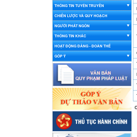
THÔNG TIN TUYÊN TRUYỀN
CHIẾN LƯỢC VÀ QUY HOẠCH
NGƯỜI PHÁT NGÔN
THÔNG TIN KHÁC
HOẠT ĐỘNG ĐẢNG - ĐOÀN THỂ
GÓP Ý
C