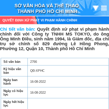
QUYẾT ĐỊNH XỬ PHẠT VI PHẠM HÀNH CHÍNH
Chi tiết văn bản:
Quyết định xử phạt vi phạm hàn
chính đối với Công ty TNHH MS TOKYO, do ông
Ông Minh Điều, sinh năm 1994, là Giám đốc, địa chỉ
trụ sở chính số 829 đường Lê Hồng Phong,
Phường 12, Quận 10, Thành phố Hồ Chí Minh
Số văn bản
2766
Ký hiệu văn
QĐ-XPHC
bản
Ngày ban
16-08-2022
hành
Ngày có hiệu
16-08-2022
lực
Ngày hết hiệu
lực