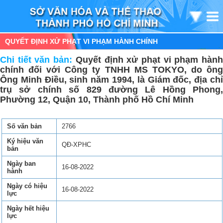
QUYẾT ĐỊNH XỬ PHẠT VI PHẠM HÀNH CHÍNH
Chi tiết văn bản:
Quyết định xử phạt vi phạm hàn
chính đối với Công ty TNHH MS TOKYO, do ông
Ông Minh Điều, sinh năm 1994, là Giám đốc, địa chỉ
trụ sở chính số 829 đường Lê Hồng Phong,
Phường 12, Quận 10, Thành phố Hồ Chí Minh
Số văn bản
2766
Ký hiệu văn
QĐ-XPHC
bản
Ngày ban
16-08-2022
hành
Ngày có hiệu
16-08-2022
lực
Ngày hết hiệu
lực