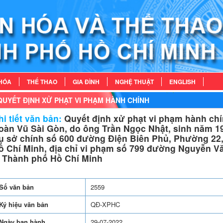
HÓA
THỂ THAO
GIA ĐÌNH
NGHỆ THUẬT
ENGLISH
QUYẾT ĐỊNH XỬ PHẠT VI PHẠM HÀNH CHÍNH
i tiết văn bản:
Quyết định xử phạt vi phạm hành chí
oàn Vũ Sài Gòn, do ông Trần Ngọc Nhật, sinh năm 19
rụ sở chính số 600 đường Điện Biên Phủ, Phường 22
ồ Chí Minh, địa chỉ vi phạm số 799 đường Nguyễn V
, Thành phố Hồ Chí Minh
Số văn bản
2559
Ký hiệu văn bản
QĐ-XPHC
Ngày ban hành
29-07-2022