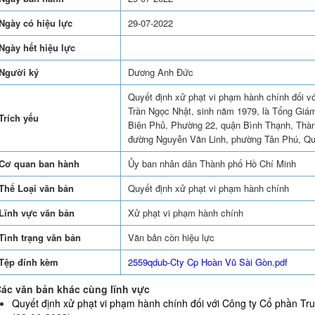
Ngày có hiệu lực
29-07-2022
Ngày hết hiệu lực
Người ký
Dương Anh Đức
Quyết định xử phạt vi phạm hành chính đối v
Trần Ngọc Nhật, sinh năm 1979, là Tổng Giám
Trích yếu
Biên Phủ, Phường 22, quận Bình Thạnh, Thàn
đường Nguyễn Văn Linh, phường Tân Phú, Qu
Cơ quan ban hành
Ủy ban nhân dân Thành phố Hồ Chí Minh
Thể Loại văn bản
Quyết định xử phạt vi phạm hành chính
Lĩnh vực văn bản
Xử phạt vi phạm hành chính
Tình trạng văn bản
Văn bản còn hiệu lực
Tệp đính kèm
2559qdub-Cty Cp Hoàn Vũ Sài Gòn.pdf
ác văn bản khác cùng lĩnh vực
Quyết định xử phạt vi phạm hành chính đối với Công ty Cổ phần Truy