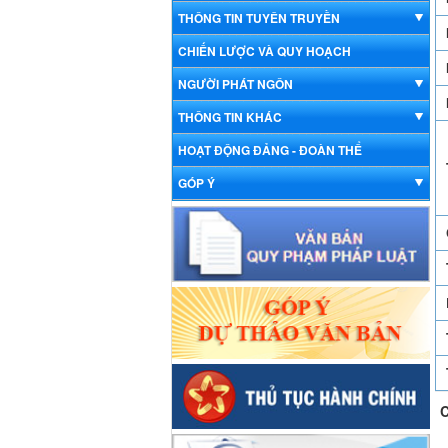
THÔNG TIN TUYÊN TRUYỀN
CHIẾN LƯỢC VÀ QUY HOẠCH
NGƯỜI PHÁT NGÔN
THÔNG TIN KHÁC
HOẠT ĐỘNG ĐẢNG - ĐOÀN THỂ
GÓP Ý
C