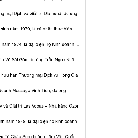
g mại Dịch vụ Giải trí Diamond, do ông
sinh năm 1979, là cá nhân thực hiện ...
 năm 1974, là đại diện Hộ Kinh doanh ...
àn Vũ Sài Gòn, do ông Trần Ngọc Nhật,
ệm hữu hạn Thương mại Dịch vụ Hồng Gia
 doanh Massage Vinh Tiên, do ông
V và Giải trí Las Vegas – Nhà hàng Ozon
inh năm 1949, là đại diện hộ kinh doanh
h vụ Tô Châu Spa do ông Lâm Văn Quốc,