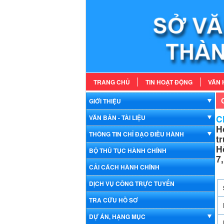
TRANG CHỦ
TIN HOẠT ĐỘNG
VĂN 
GIỚI THIỆU
Ch
VĂN BẢN - TÀI LIỆU
H
THÔNG TIN CHỈ ĐẠO ĐIỀU HÀNH
t
H
BỘ THỦ TỤC HÀNH CHÍNH
7
CẢI CÁCH HÀNH CHÍNH
DỊCH VỤ CÔNG TRỰC TUYẾN
TRA CỨU HỒ SƠ
DỰ ÁN, HẠNG MỤC