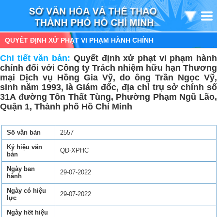
QUYẾT ĐỊNH XỬ PHẠT VI PHẠM HÀNH CHÍNH
Chi tiết văn bản:
Quyết định xử phạt vi phạm hàn
chính đối với Công ty Trách nhiệm hữu hạn Thương
mại Dịch vụ Hồng Gia Vỹ, do ông Trần Ngọc Vỹ,
sinh năm 1993, là Giám đốc, địa chỉ trụ sở chính số
31A đường Tôn Thất Tùng, Phường Phạm Ngũ Lão,
Quận 1, Thành phố Hồ Chí Minh
Số văn bản
2557
Ký hiệu văn
QĐ-XPHC
bản
Ngày ban
29-07-2022
hành
Ngày có hiệu
29-07-2022
lực
Ngày hết hiệu