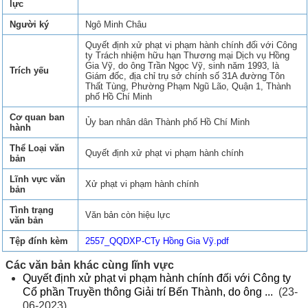
lực
Người ký
Ngô Minh Châu
Quyết định xử phạt vi phạm hành chính đối với Công
ty Trách nhiệm hữu hạn Thương mại Dịch vụ Hồng
Gia Vỹ, do ông Trần Ngọc Vỹ, sinh năm 1993, là
Trích yếu
Giám đốc, địa chỉ trụ sở chính số 31A đường Tôn
Thất Tùng, Phường Phạm Ngũ Lão, Quận 1, Thành
phố Hồ Chí Minh
Cơ quan ban
Ủy ban nhân dân Thành phố Hồ Chí Minh
hành
Thể Loại văn
Quyết định xử phạt vi phạm hành chính
bản
Lĩnh vực văn
Xử phạt vi phạm hành chính
bản
Tình trạng
Văn bản còn hiệu lực
văn bản
Tệp đính kèm
2557_QQDXP-CTy Hồng Gia Vỹ.pdf
Các văn bản khác cùng lĩnh vực
Quyết định xử phạt vi phạm hành chính đối với Công ty
Cổ phần Truyền thông Giải trí Bến Thành, do ông ...
(23-
06-2023)