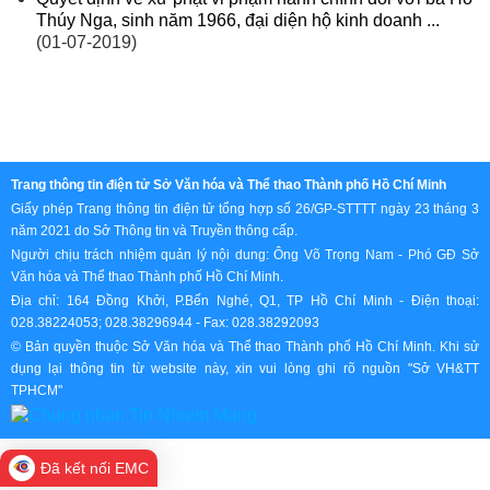
Thúy Nga, sinh năm 1966, đại diện hộ kinh doanh ...
(01-07-2019)
Trang thông tin điện tử Sở Văn hóa và Thể thao Thành phố Hồ Chí Minh
Giấy phép Trang thông tin điện tử tổng hợp số 26/GP-STTTT ngày 23 tháng 3
năm 2021 do Sở Thông tin và Truyền thông cấp.
Người chịu trách nhiệm quản lý nội dung: Ông Võ Trọng Nam - Phó GĐ Sở
Văn hóa và Thể thao Thành phố Hồ Chí Minh.
Địa chỉ: 164 Đồng Khởi, P.Bến Nghé, Q1, TP Hồ Chí Minh - Điện thoại:
028.38224053; 028.38296944 - Fax: 028.38292093
© Bản quyền thuộc Sở Văn hóa và Thể thao Thành phố Hồ Chí Minh. Khi sử
dụng lại thông tin từ website này, xin vui lòng ghi rõ nguồn "Sở VH&TT
TPHCM"
Đã kết nối EMC