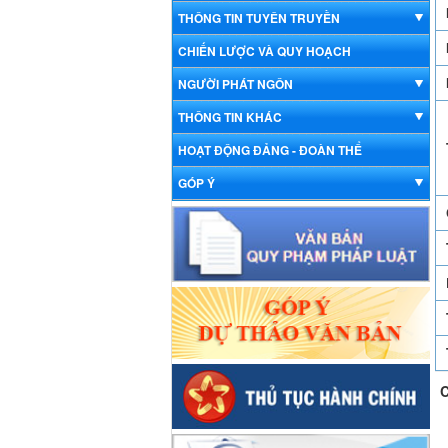
THÔNG TIN TUYÊN TRUYỀN
CHIẾN LƯỢC VÀ QUY HOẠCH
NGƯỜI PHÁT NGÔN
THÔNG TIN KHÁC
HOẠT ĐỘNG ĐẢNG - ĐOÀN THỂ
GÓP Ý
C