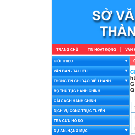
TRANG CHỦ
TIN HOẠT ĐỘNG
VĂN 
GIỚI THIỆU
Ch
VĂN BẢN - TÀI LIỆU
h
THÔNG TIN CHỈ ĐẠO ĐIỀU HÀNH
G
Q
BỘ THỦ TỤC HÀNH CHÍNH
CẢI CÁCH HÀNH CHÍNH
DỊCH VỤ CÔNG TRỰC TUYẾN
TRA CỨU HỒ SƠ
DỰ ÁN, HẠNG MỤC