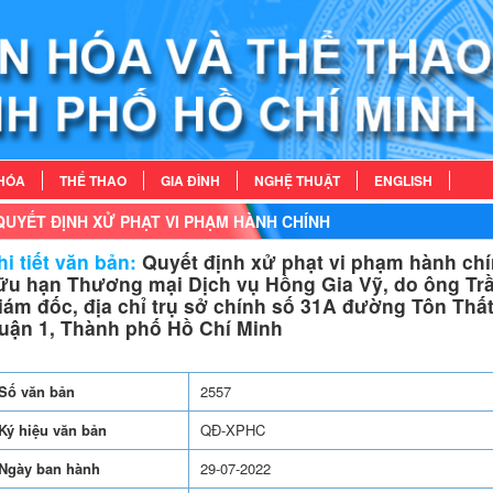
HÓA
THỂ THAO
GIA ĐÌNH
NGHỆ THUẬT
ENGLISH
QUYẾT ĐỊNH XỬ PHẠT VI PHẠM HÀNH CHÍNH
i tiết văn bản:
Quyết định xử phạt vi phạm hành chí
ữu hạn Thương mại Dịch vụ Hồng Gia Vỹ, do ông Trầ
iám đốc, địa chỉ trụ sở chính số 31A đường Tôn Th
uận 1, Thành phố Hồ Chí Minh
Số văn bản
2557
Ký hiệu văn bản
QĐ-XPHC
Ngày ban hành
29-07-2022