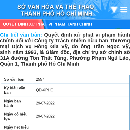
QUYẾT ĐỊNH XỬ PHẠT VI PHẠM HÀNH CHÍNH
Chi tiết văn bản:
Quyết định xử phạt vi phạm hàn
chính đối với Công ty Trách nhiệm hữu hạn Thương
mại Dịch vụ Hồng Gia Vỹ, do ông Trần Ngọc Vỹ,
sinh năm 1993, là Giám đốc, địa chỉ trụ sở chính số
31A đường Tôn Thất Tùng, Phường Phạm Ngũ Lão,
Quận 1, Thành phố Hồ Chí Minh
Số văn bản
2557
Ký hiệu văn
QĐ-XPHC
bản
Ngày ban
29-07-2022
hành
Ngày có hiệu
29-07-2022
lực
Ngày hết hiệu