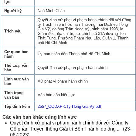
lực
Người ký
Ngô Minh Châu
Quyết định xử phạt vi phạm hành chính đối với Công
ty Trách nhiệm hữu hạn Thương mại Dịch vụ Hồng
Gia Vỹ, do ông Trần Ngọc Vỹ, sinh năm 1993, là
Trích yếu
Giám đốc, địa chỉ trụ sở chính số 31A đường Tôn
Thất Tùng, Phường Phạm Ngũ Lão, Quận 1, Thành
phố Hồ Chí Minh
Cơ quan ban
Ủy ban nhân dân Thành phố Hồ Chí Minh
hành
Thể Loại văn
Quyết định xử phạt vi phạm hành chính
bản
Lĩnh vực văn
Xử phạt vi phạm hành chính
bản
Tình trạng
Văn bản còn hiệu lực
văn bản
Tệp đính kèm
2557_QQDXP-CTy Hồng Gia Vỹ.pdf
Các văn bản khác cùng lĩnh vực
Quyết định xử phạt vi phạm hành chính đối với Công ty
Cổ phần Truyền thông Giải trí Bến Thành, do ông ...
(23-
06-2023)