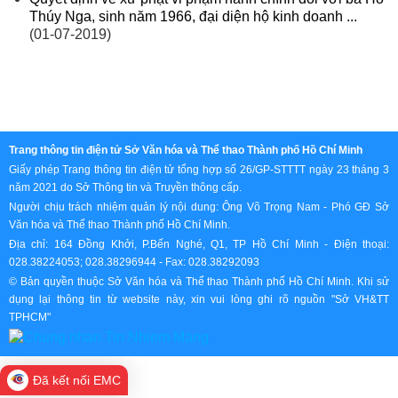
Thúy Nga, sinh năm 1966, đại diện hộ kinh doanh ...
(01-07-2019)
Trang thông tin điện tử Sở Văn hóa và Thể thao Thành phố Hồ Chí Minh
Giấy phép Trang thông tin điện tử tổng hợp số 26/GP-STTTT ngày 23 tháng 3
năm 2021 do Sở Thông tin và Truyền thông cấp.
Người chịu trách nhiệm quản lý nội dung: Ông Võ Trọng Nam - Phó GĐ Sở
Văn hóa và Thể thao Thành phố Hồ Chí Minh.
Địa chỉ: 164 Đồng Khởi, P.Bến Nghé, Q1, TP Hồ Chí Minh - Điện thoại:
028.38224053; 028.38296944 - Fax: 028.38292093
© Bản quyền thuộc Sở Văn hóa và Thể thao Thành phố Hồ Chí Minh. Khi sử
dụng lại thông tin từ website này, xin vui lòng ghi rõ nguồn "Sở VH&TT
TPHCM"
Đã kết nối EMC