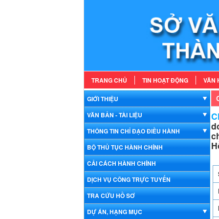
TRANG CHỦ
TIN HOẠT ĐỘNG
VĂN 
GIỚI THIỆU
Ch
VĂN BẢN - TÀI LIỆU
d
THÔNG TIN CHỈ ĐẠO ĐIỀU HÀNH
c
H
BỘ THỦ TỤC HÀNH CHÍNH
CẢI CÁCH HÀNH CHÍNH
DỊCH VỤ CÔNG TRỰC TUYẾN
TRA CỨU HỒ SƠ
DỰ ÁN, HẠNG MỤC