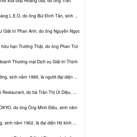
 hơi xoa bóp Hoàng Gia, do ông Trần
ng L.E.O, do ông Bùi Đình Tấn, sinh ...
ư Giải trí Phan Anh, do ông Nguyễn Ngọc
m hữu hạn Trường Thật, do ông Phan Trứ
doanh Thương mại Dịch vụ Giải trí Thịnh
g, sinh năm 1989, là người đại diện ...
Restaurant, do bà Trần Thị Út Diệu, ...
TOKYO, do ông Ông Minh Điều, sinh năm
 sinh năm 1962, là đại diện Hộ kinh ...