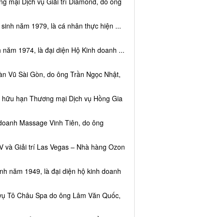
g mại Dịch vụ Giải trí Diamond, do ông
sinh năm 1979, là cá nhân thực hiện ...
 năm 1974, là đại diện Hộ Kinh doanh ...
àn Vũ Sài Gòn, do ông Trần Ngọc Nhật,
ệm hữu hạn Thương mại Dịch vụ Hồng Gia
 doanh Massage Vinh Tiên, do ông
V và Giải trí Las Vegas – Nhà hàng Ozon
inh năm 1949, là đại diện hộ kinh doanh
h vụ Tô Châu Spa do ông Lâm Văn Quốc,