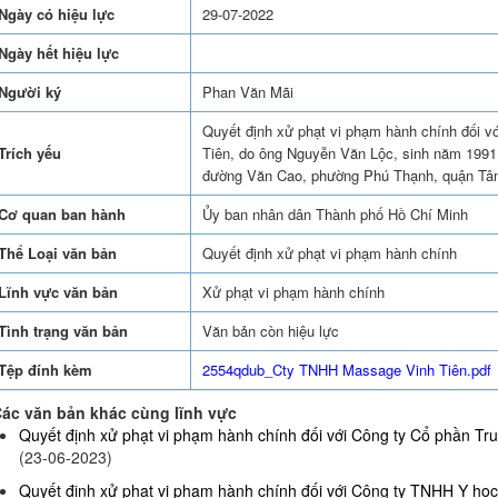
Ngày có hiệu lực
29-07-2022
Ngày hết hiệu lực
Người ký
Phan Văn Mãi
Quyết định xử phạt vi phạm hành chính đối 
Trích yếu
Tiên, do ông Nguyễn Văn Lộc, sinh năm 1991, 
đường Văn Cao, phường Phú Thạnh, quận Tân
Cơ quan ban hành
Ủy ban nhân dân Thành phố Hồ Chí Minh
Thể Loại văn bản
Quyết định xử phạt vi phạm hành chính
Lĩnh vực văn bản
Xử phạt vi phạm hành chính
Tình trạng văn bản
Văn bản còn hiệu lực
Tệp đính kèm
2554qdub_Cty TNHH Massage Vinh Tiên.pdf
ác văn bản khác cùng lĩnh vực
Quyết định xử phạt vi phạm hành chính đối với Công ty Cổ phần Truy
(23-06-2023)
Quyết định xử phạt vi phạm hành chính đối với Công ty TNHH Y họ