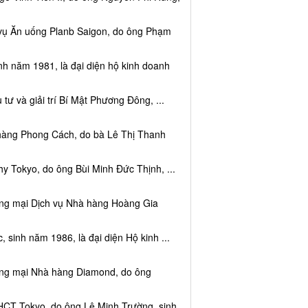
 vụ Ăn uống Planb Saigon, do ông Phạm
nh năm 1981, là đại diện hộ kinh doanh
tư và giải trí Bí Mật Phương Đông, ...
 hàng Phong Cách, do bà Lê Thị Thanh
y Tokyo, do ông Bùi Minh Đức Thịnh, ...
ơng mại Dịch vụ Nhà hàng Hoàng Gia
sinh năm 1986, là đại diện Hộ kinh ...
ơng mại Nhà hàng Diamond, do ông
HCT Tokyo, do ông Lê Minh Trường, sinh