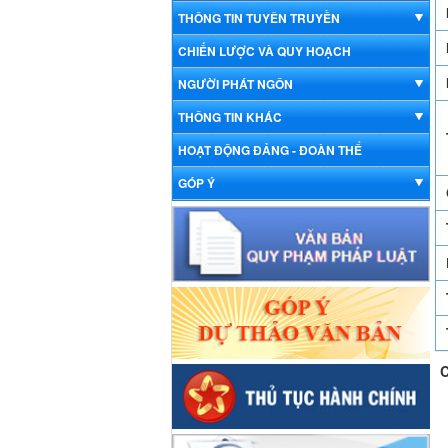
THÔNG TIN TUYÊN TRUYỀN
CHIẾN LƯỢC VÀ QUY HOẠCH
NGƯỜI PHÁT NGÔN
THÔNG TIN KHÁC
HOẠT ĐỘNG ĐẢNG - ĐOÀN THỂ
GÓP Ý
C