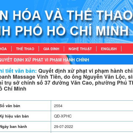
HÓA
THỂ THAO
GIA ĐÌNH
NGHỆ THUẬT
ENGLISH
QUYẾT ĐỊNH XỬ PHẠT VI PHẠM HÀNH CHÍNH
i tiết văn bản:
Quyết định xử phạt vi phạm hành chí
oanh Massage Vinh Tiên, do ông Nguyễn Văn Lộc, sin
hỉ trụ sở chính số 37 đường Văn Cao, phường Phú T
ồ Chí Minh
Số văn bản
2554
Ký hiệu văn bản
QĐ-XPHC
Ngày ban hành
29-07-2022