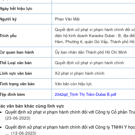
Ngày hết hiệu lực
Người ký
Phan Văn Mãi
Quyết định xử phạt vi phạm hành chính đối với
Trích yếu
diện hộ kinh doanh Karaoke Dubai - B, địa 
Hàm, Phường 6, quận Gò Vấp, Thành phố Hồ
Cơ quan ban hành
Ủy ban nhân dân Thành phố Hồ Chí Minh
Thể Loại văn bản
Quyết định xử phạt vi phạm hành chính
Lĩnh vực văn bản
Xử phạt vi phạm hành chính
Tình trạng văn bản
Văn bản còn hiệu lực
Tệp đính kèm
2342qd_Trịnh Thị Trâm-Dubai B.pdf
ác văn bản khác cùng lĩnh vực
Quyết định xử phạt vi phạm hành chính đối với Công ty Cổ phần Truy
(23-06-2023)
Quyết định xử phạt vi phạm hành chính đối với Công ty TNHH Y họ
...
(13-06-2023)