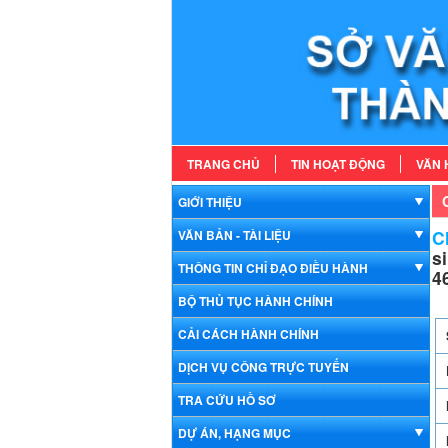
TRANG CHỦ
TIN HOẠT ĐỘNG
VĂN 
GIỚI THIỆU
Ch
VĂN BẢN - TÀI LIỆU
s
THÔNG TIN CHỈ ĐẠO ĐIỀU HÀNH
4
BỘ THỦ TỤC HÀNH CHÍNH
CẢI CÁCH HÀNH CHÍNH
DỊCH VỤ CÔNG TRỰC TUYẾN
TRA CỨU HỒ SƠ
DỰ ÁN, HẠNG MỤC