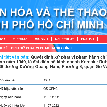
HÓA
THỂ THAO
GIA ĐÌNH
NGHỆ THUẬT
ENGLISH
QUYẾT ĐỊNH XỬ PHẠT VI PHẠM HÀNH CHÍNH
i tiết văn bản:
Quyết định xử phạt vi phạm hành chín
inh năm 1949, là đại diện hộ kinh doanh Karaoke Dub
68 đường Dương Quảng Hàm, Phường 6, quận Gò Vấ
Số văn bản
2342
Ký hiệu văn bản
QĐ-XPHC
Ngày ban hành
11-07-2022
Ngày có hiệu lực
11-07-2022