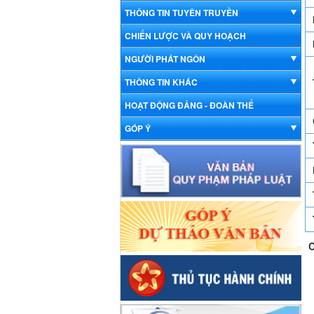
THÔNG TIN TUYÊN TRUYỀN
CHIẾN LƯỢC VÀ QUY HOẠCH
NGƯỜI PHÁT NGÔN
THÔNG TIN KHÁC
HOẠT ĐỘNG ĐẢNG - ĐOÀN THỂ
GÓP Ý
C