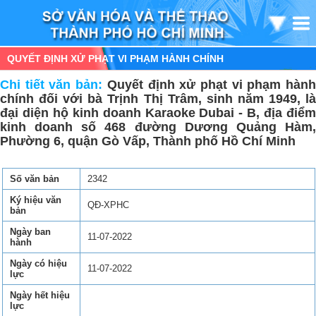
QUYẾT ĐỊNH XỬ PHẠT VI PHẠM HÀNH CHÍNH
Chi tiết văn bản:
Quyết định xử phạt vi phạm hàn
chính đối với bà Trịnh Thị Trâm, sinh năm 1949, là
đại diện hộ kinh doanh Karaoke Dubai - B, địa điểm
kinh doanh số 468 đường Dương Quảng Hàm,
Phường 6, quận Gò Vấp, Thành phố Hồ Chí Minh
Số văn bản
2342
Ký hiệu văn
QĐ-XPHC
bản
Ngày ban
11-07-2022
hành
Ngày có hiệu
11-07-2022
lực
Ngày hết hiệu
lực