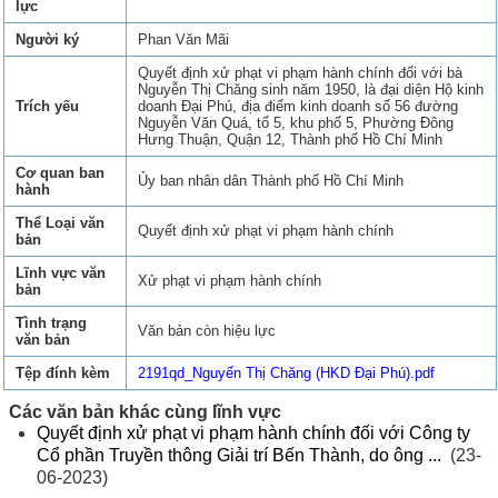
lực
Người ký
Phan Văn Mãi
Quyết định xử phạt vi phạm hành chính đối với bà
Nguyễn Thị Chăng sinh năm 1950, là đại diện Hộ kinh
Trích yếu
doanh Đại Phú, địa điểm kinh doanh số 56 đường
Nguyễn Văn Quá, tổ 5, khu phố 5, Phường Đông
Hưng Thuận, Quận 12, Thành phố Hồ Chí Minh
Cơ quan ban
Ủy ban nhân dân Thành phố Hồ Chí Minh
hành
Thể Loại văn
Quyết định xử phạt vi phạm hành chính
bản
Lĩnh vực văn
Xử phạt vi phạm hành chính
bản
Tình trạng
Văn bản còn hiệu lực
văn bản
Tệp đính kèm
2191qd_Nguyến Thị Chăng (HKD Đại Phú).pdf
Các văn bản khác cùng lĩnh vực
Quyết định xử phạt vi phạm hành chính đối với Công ty
Cổ phần Truyền thông Giải trí Bến Thành, do ông ...
(23-
06-2023)