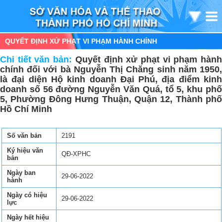
QUYẾT ĐỊNH XỬ PHẠT VI PHẠM HÀNH CHÍNH
Chi tiết văn bản:
Quyết định xử phạt vi phạm hàn
chính đối với bà Nguyễn Thị Chăng sinh năm 1950,
là đại diện Hộ kinh doanh Đại Phú, địa điểm kinh
doanh số 56 đường Nguyễn Văn Quá, tổ 5, khu phố
5, Phường Đông Hưng Thuận, Quận 12, Thành phố
Hồ Chí Minh
Số văn bản
2191
Ký hiệu văn
QĐ-XPHC
bản
Ngày ban
29-06-2022
hành
Ngày có hiệu
29-06-2022
lực
Ngày hết hiệu