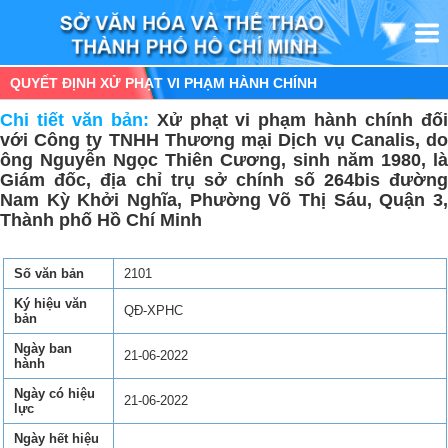
QUYẾT ĐỊNH XỬ PHẠT VI PHẠM HÀNH CHÍNH
Chi tiết văn bản:
Xử phạt vi phạm hành chính đố
với Công ty TNHH Thương mại Dịch vụ Canalis, do
ông Nguyễn Ngọc Thiên Cương, sinh năm 1980, là
Giám đốc, địa chỉ trụ sở chính số 264bis đường
Nam Kỳ Khởi Nghĩa, Phường Võ Thị Sáu, Quận 3,
Thành phố Hồ Chí Minh
Số văn bản
2101
Ký hiệu văn
QĐ-XPHC
bản
Ngày ban
21-06-2022
hành
Ngày có hiệu
21-06-2022
lực
Ngày hết hiệu