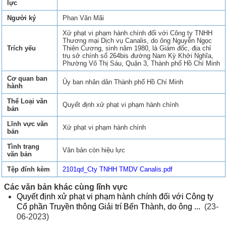
lực
Người ký
Phan Văn Mãi
Xử phạt vi phạm hành chính đối với Công ty TNHH
Thương mại Dịch vụ Canalis, do ông Nguyễn Ngọc
Trích yếu
Thiên Cương, sinh năm 1980, là Giám đốc, địa chỉ
trụ sở chính số 264bis đường Nam Kỳ Khởi Nghĩa,
Phường Võ Thị Sáu, Quận 3, Thành phố Hồ Chí Minh
Cơ quan ban
Ủy ban nhân dân Thành phố Hồ Chí Minh
hành
Thể Loại văn
Quyết định xử phạt vi phạm hành chính
bản
Lĩnh vực văn
Xử phạt vi phạm hành chính
bản
Tình trạng
Văn bản còn hiệu lực
văn bản
Tệp đính kèm
2101qd_Cty TNHH TMDV Canalis.pdf
Các văn bản khác cùng lĩnh vực
Quyết định xử phạt vi phạm hành chính đối với Công ty
Cổ phần Truyền thông Giải trí Bến Thành, do ông ...
(23-
06-2023)