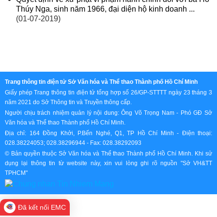
Thúy Nga, sinh năm 1966, đại diện hộ kinh doanh ...
(01-07-2019)
Trang thông tin điện tử Sở Văn hóa và Thể thao Thành phố Hồ Chí Minh
Giấy phép Trang thông tin điện tử tổng hợp số 26/GP-STTTT ngày 23 tháng 3
năm 2021 do Sở Thông tin và Truyền thông cấp.
Người chịu trách nhiệm quản lý nội dung: Ông Võ Trọng Nam - Phó GĐ Sở
Văn hóa và Thể thao Thành phố Hồ Chí Minh.
Địa chỉ: 164 Đồng Khởi, P.Bến Nghé, Q1, TP Hồ Chí Minh - Điện thoại:
028.38224053; 028.38296944 - Fax: 028.38292093
© Bản quyền thuộc Sở Văn hóa và Thể thao Thành phố Hồ Chí Minh. Khi sử
dụng lại thông tin từ website này, xin vui lòng ghi rõ nguồn "Sở VH&TT
TPHCM"
Đã kết nối EMC