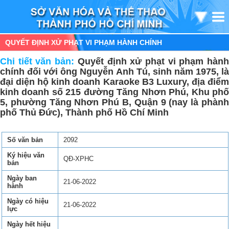
QUYẾT ĐỊNH XỬ PHẠT VI PHẠM HÀNH CHÍNH
Chi tiết văn bản:
Quyết định xử phạt vi phạm hàn
chính đối với ông Nguyễn Anh Tú, sinh năm 1975, là
đại diện hộ kinh doanh Karaoke B3 Luxury, địa điểm
kinh doanh số 215 đường Tăng Nhơn Phú, Khu phố
5, phường Tăng Nhơn Phú B, Quận 9 (nay là phành
phố Thủ Đức), Thành phố Hồ Chí Minh
Số văn bản
2092
Ký hiệu văn
QĐ-XPHC
bản
Ngày ban
21-06-2022
hành
Ngày có hiệu
21-06-2022
lực
Ngày hết hiệu