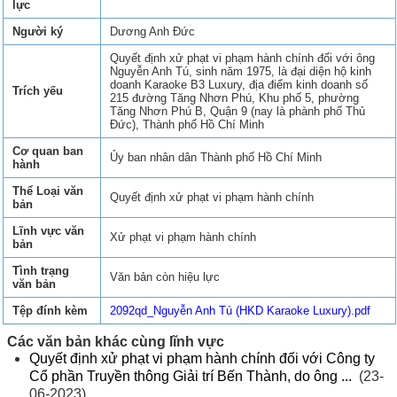
lực
Người ký
Dương Anh Đức
Quyết định xử phạt vi phạm hành chính đối với ông
Nguyễn Anh Tú, sinh năm 1975, là đại diện hộ kinh
doanh Karaoke B3 Luxury, địa điểm kinh doanh số
Trích yếu
215 đường Tăng Nhơn Phú, Khu phố 5, phường
Tăng Nhơn Phú B, Quận 9 (nay là phành phố Thủ
Đức), Thành phố Hồ Chí Minh
Cơ quan ban
Ủy ban nhân dân Thành phố Hồ Chí Minh
hành
Thể Loại văn
Quyết định xử phạt vi phạm hành chính
bản
Lĩnh vực văn
Xử phạt vi phạm hành chính
bản
Tình trạng
Văn bản còn hiệu lực
văn bản
Tệp đính kèm
2092qd_Nguyễn Anh Tú (HKD Karaoke Luxury).pdf
Các văn bản khác cùng lĩnh vực
Quyết định xử phạt vi phạm hành chính đối với Công ty
Cổ phần Truyền thông Giải trí Bến Thành, do ông ...
(23-
06-2023)