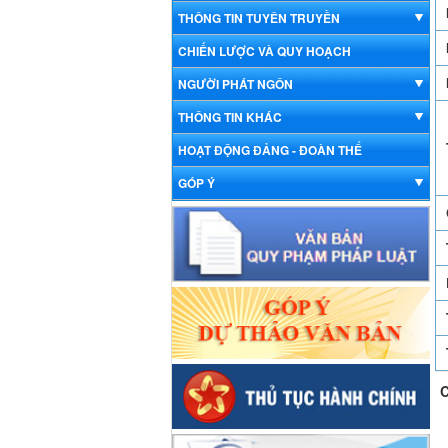
THÔNG TIN TUYÊN TRUYỀN
CHIẾN LƯỢC VÀ QUY HOẠCH
NGƯỜI PHÁT NGÔN
THÔNG TIN KHÁC
HOẠT ĐỘNG ĐẢNG - ĐOÀN THỂ
GÓP Ý
C