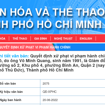
HÓA
THỂ THAO
GIA ĐÌNH
NGHỆ THUẬT
ENGLISH
QUYẾT ĐỊNH XỬ PHẠT VI PHẠM HÀNH CHÍNH
i tiết văn bản:
Quyết định xử phạt vi phạm hành chí
õ, do ông Võ Minh Quang, sinh năm 1991, là Giám đốc
ường số 2, Khu phố 4, phường Bình An, Quận 2 (nay
hố Thủ Đức), Thành phố Hồ Chí Minh
Số văn bản
2075
Ký hiệu văn bản
QĐ-XPHC
Ngày ban hành
20-06-2022