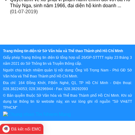
Thúy Nga, sinh năm 1966, đại diện hộ kinh doanh ...
(01-07-2019)
Trang thông tin điện tử Sở Văn hóa và Thể thao Thành phố Hồ Chí Minh
Giấy phép Trang thông tin điện tử tổng hợp số 26/GP-STTTT ngày 23 tháng 3
năm 2021 do Sở Thông tin và Truyền thông cấp.
Người chịu trách nhiệm quản lý nội dung: Ông Võ Trọng Nam - Phó GĐ Sở
Văn hóa và Thể thao Thành phố Hồ Chí Minh.
Địa chỉ: 164 Đồng Khởi, P.Bến Nghé, Q1, TP Hồ Chí Minh - Điện thoại:
028.38224053; 028.38296944 - Fax: 028.38292093
© Bản quyền thuộc Sở Văn hóa và Thể thao Thành phố Hồ Chí Minh. Khi sử
dụng lại thông tin từ website này, xin vui lòng ghi rõ nguồn "Sở VH&TT
TPHCM"
Đã kết nối EMC