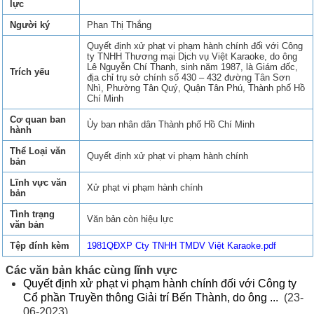
lực
Người ký
Phan Thị Thắng
Quyết định xử phạt vi phạm hành chính đối với Công
ty TNHH Thương mại Dịch vụ Việt Karaoke, do ông
Lê Nguyễn Chí Thanh, sinh năm 1987, là Giám đốc,
Trích yếu
địa chỉ trụ sở chính số 430 – 432 đường Tân Sơn
Nhì, Phường Tân Quý, Quận Tân Phú, Thành phố Hồ
Chí Minh
Cơ quan ban
Ủy ban nhân dân Thành phố Hồ Chí Minh
hành
Thể Loại văn
Quyết định xử phạt vi phạm hành chính
bản
Lĩnh vực văn
Xử phạt vi phạm hành chính
bản
Tình trạng
Văn bản còn hiệu lực
văn bản
Tệp đính kèm
1981QĐXP Cty TNHH TMDV Việt Karaoke.pdf
Các văn bản khác cùng lĩnh vực
Quyết định xử phạt vi phạm hành chính đối với Công ty
Cổ phần Truyền thông Giải trí Bến Thành, do ông ...
(23-
06-2023)