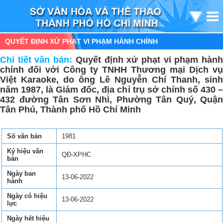
QUYẾT ĐỊNH XỬ PHẠT VI PHẠM HÀNH CHÍNH
Chi tiết văn bản:
Quyết định xử phạt vi phạm hàn
chính đối với Công ty TNHH Thương mại Dịch vụ
Việt Karaoke, do ông Lê Nguyễn Chí Thanh, sinh
năm 1987, là Giám đốc, địa chỉ trụ sở chính số 430 –
432 đường Tân Sơn Nhì, Phường Tân Quý, Quận
Tân Phú, Thành phố Hồ Chí Minh
Số văn bản
1981
Ký hiệu văn
QĐ-XPHC
bản
Ngày ban
13-06-2022
hành
Ngày có hiệu
13-06-2022
lực
Ngày hết hiệu