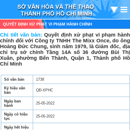
QUYẾT ĐỊNH XỬ PHẠT VI PHẠM HÀNH CHÍNH
Chi tiết văn bản:
Quyết định xử phạt vi phạm hàn
chính đối với Công ty TNHH The Mixx Once, do ông
Hoàng Đức Chung, sinh năm 1979, là Giám đốc, địa
chỉ trụ sở chính Tầng 14A số 36 đường Bùi Thị
Xuân, phường Bến Thành, Quận 1, Thành phố Hồ
Chí Minh
Số văn bản
1738
Ký hiệu văn
QĐ-XPHC
bản
Ngày ban
25-05-2022
hành
Ngày có hiệu
25-05-2022
lực
Ngày hết hiệu