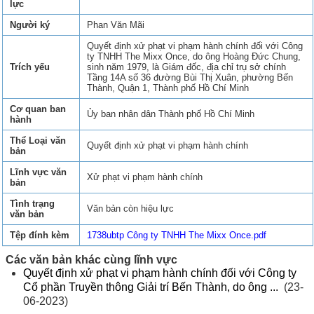
lực
Người ký
Phan Văn Mãi
Quyết định xử phạt vi phạm hành chính đối với Công
ty TNHH The Mixx Once, do ông Hoàng Đức Chung,
Trích yếu
sinh năm 1979, là Giám đốc, địa chỉ trụ sở chính
Tầng 14A số 36 đường Bùi Thị Xuân, phường Bến
Thành, Quận 1, Thành phố Hồ Chí Minh
Cơ quan ban
Ủy ban nhân dân Thành phố Hồ Chí Minh
hành
Thể Loại văn
Quyết định xử phạt vi phạm hành chính
bản
Lĩnh vực văn
Xử phạt vi phạm hành chính
bản
Tình trạng
Văn bản còn hiệu lực
văn bản
Tệp đính kèm
1738ubtp Công ty TNHH The Mixx Once.pdf
Các văn bản khác cùng lĩnh vực
Quyết định xử phạt vi phạm hành chính đối với Công ty
Cổ phần Truyền thông Giải trí Bến Thành, do ông ...
(23-
06-2023)