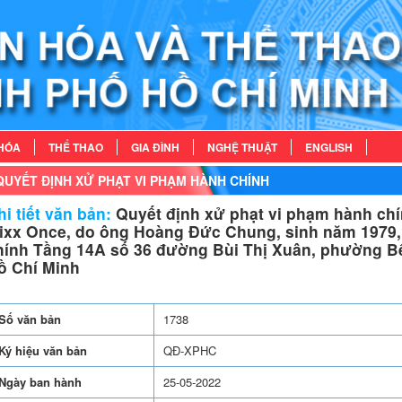
HÓA
THỂ THAO
GIA ĐÌNH
NGHỆ THUẬT
ENGLISH
QUYẾT ĐỊNH XỬ PHẠT VI PHẠM HÀNH CHÍNH
i tiết văn bản:
Quyết định xử phạt vi phạm hành chí
ixx Once, do ông Hoàng Đức Chung, sinh năm 1979, l
hính Tầng 14A số 36 đường Bùi Thị Xuân, phường B
ồ Chí Minh
Số văn bản
1738
Ký hiệu văn bản
QĐ-XPHC
Ngày ban hành
25-05-2022