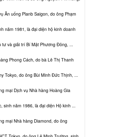
 vụ Ăn uống Planb Saigon, do ông Phạm
nh năm 1981, là đại diện hộ kinh doanh
tư và giải trí Bí Mật Phương Đông, ...
 hàng Phong Cách, do bà Lê Thị Thanh
y Tokyo, do ông Bùi Minh Đức Thịnh, ...
ơng mại Dịch vụ Nhà hàng Hoàng Gia
sinh năm 1986, là đại diện Hộ kinh ...
ơng mại Nhà hàng Diamond, do ông
HCT Tokyo, do ông Lê Minh Trường, sinh