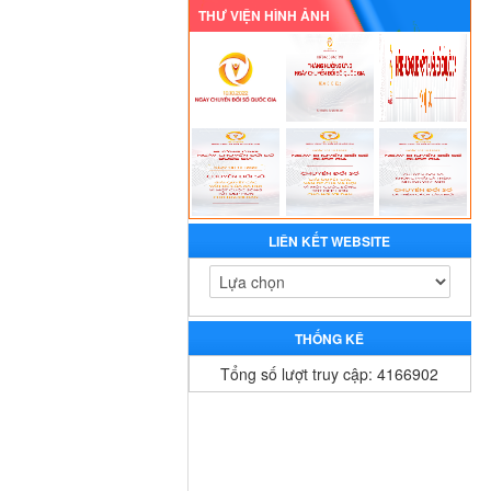
THƯ VIỆN HÌNH ẢNH
LIÊN KẾT WEBSITE
THỐNG KÊ
Tổng số lượt truy cập: 4166902