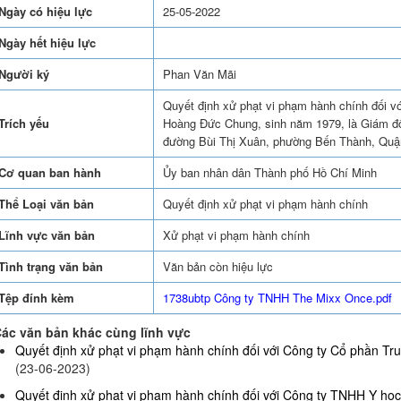
Ngày có hiệu lực
25-05-2022
Ngày hết hiệu lực
Người ký
Phan Văn Mãi
Quyết định xử phạt vi phạm hành chính đối 
Trích yếu
Hoàng Đức Chung, sinh năm 1979, là Giám đốc
đường Bùi Thị Xuân, phường Bến Thành, Quậ
Cơ quan ban hành
Ủy ban nhân dân Thành phố Hồ Chí Minh
Thể Loại văn bản
Quyết định xử phạt vi phạm hành chính
Lĩnh vực văn bản
Xử phạt vi phạm hành chính
Tình trạng văn bản
Văn bản còn hiệu lực
Tệp đính kèm
1738ubtp Công ty TNHH The Mixx Once.pdf
ác văn bản khác cùng lĩnh vực
Quyết định xử phạt vi phạm hành chính đối với Công ty Cổ phần Truy
(23-06-2023)
Quyết định xử phạt vi phạm hành chính đối với Công ty TNHH Y họ