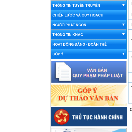
THÔNG TIN TUYÊN TRUYỀN
CHIẾN LƯỢC VÀ QUY HOẠCH
NGƯỜI PHÁT NGÔN
THÔNG TIN KHÁC
HOẠT ĐỘNG ĐẢNG - ĐOÀN THỂ
GÓP Ý
C