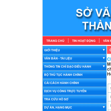
TRANG CHỦ
TIN HOẠT ĐỘNG
VĂN 
GIỚI THIỆU
Ch
VĂN BẢN - TÀI LIỆU
M
THÔNG TIN CHỈ ĐẠO ĐIỀU HÀNH
c
H
BỘ THỦ TỤC HÀNH CHÍNH
CẢI CÁCH HÀNH CHÍNH
DỊCH VỤ CÔNG TRỰC TUYẾN
TRA CỨU HỒ SƠ
DỰ ÁN, HẠNG MỤC