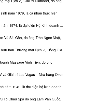
g mại Dịch vụ Giải trí Diamond, do ông
sinh năm 1979, là cá nhân thực hiện ...
 năm 1974, là đại diện Hộ Kinh doanh ...
àn Vũ Sài Gòn, do ông Trần Ngọc Nhật,
ệm hữu hạn Thương mại Dịch vụ Hồng Gia
 doanh Massage Vinh Tiên, do ông
V và Giải trí Las Vegas – Nhà hàng Ozon
inh năm 1949, là đại diện hộ kinh doanh
h vụ Tô Châu Spa do ông Lâm Văn Quốc,