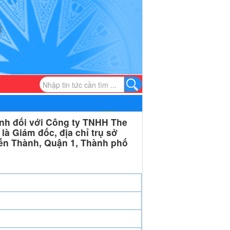
nh đối với Công ty TNHH The
à Giám đốc, địa chỉ trụ sở
ến Thành, Quận 1, Thành phố