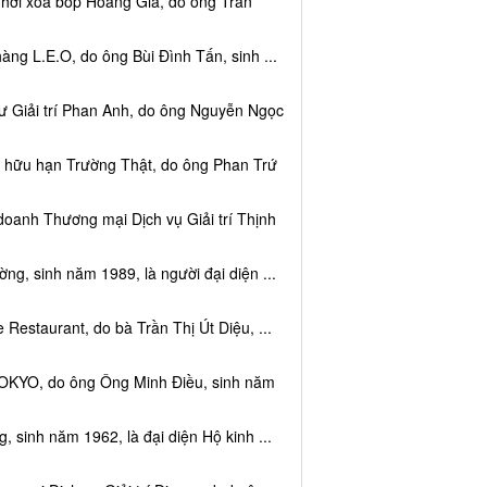
 hơi xoa bóp Hoàng Gia, do ông Trần
ng L.E.O, do ông Bùi Đình Tấn, sinh ...
ư Giải trí Phan Anh, do ông Nguyễn Ngọc
m hữu hạn Trường Thật, do ông Phan Trứ
doanh Thương mại Dịch vụ Giải trí Thịnh
g, sinh năm 1989, là người đại diện ...
Restaurant, do bà Trần Thị Út Diệu, ...
TOKYO, do ông Ông Minh Điều, sinh năm
 sinh năm 1962, là đại diện Hộ kinh ...