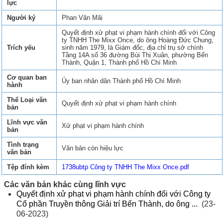
lực
Người ký
Phan Văn Mãi
Quyết định xử phạt vi phạm hành chính đối với Công
ty TNHH The Mixx Once, do ông Hoàng Đức Chung,
Trích yếu
sinh năm 1979, là Giám đốc, địa chỉ trụ sở chính
Tầng 14A số 36 đường Bùi Thị Xuân, phường Bến
Thành, Quận 1, Thành phố Hồ Chí Minh
Cơ quan ban
Ủy ban nhân dân Thành phố Hồ Chí Minh
hành
Thể Loại văn
Quyết định xử phạt vi phạm hành chính
bản
Lĩnh vực văn
Xử phạt vi phạm hành chính
bản
Tình trạng
Văn bản còn hiệu lực
văn bản
Tệp đính kèm
1738ubtp Công ty TNHH The Mixx Once.pdf
Các văn bản khác cùng lĩnh vực
Quyết định xử phạt vi phạm hành chính đối với Công ty
Cổ phần Truyền thông Giải trí Bến Thành, do ông ...
(23-
06-2023)