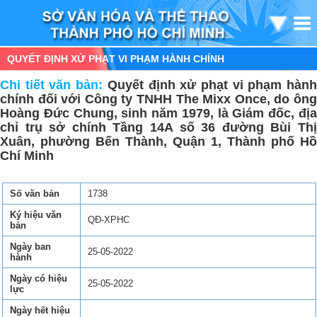
QUYẾT ĐỊNH XỬ PHẠT VI PHẠM HÀNH CHÍNH
Chi tiết văn bản:
Quyết định xử phạt vi phạm hàn
chính đối với Công ty TNHH The Mixx Once, do ông
Hoàng Đức Chung, sinh năm 1979, là Giám đốc, địa
chỉ trụ sở chính Tầng 14A số 36 đường Bùi Thị
Xuân, phường Bến Thành, Quận 1, Thành phố Hồ
Chí Minh
Số văn bản
1738
Ký hiệu văn
QĐ-XPHC
bản
Ngày ban
25-05-2022
hành
Ngày có hiệu
25-05-2022
lực
Ngày hết hiệu