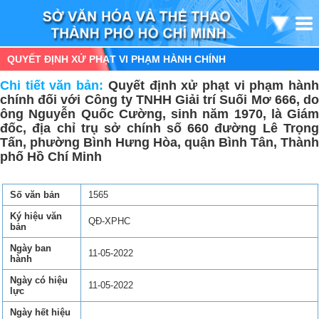
QUYẾT ĐỊNH XỬ PHẠT VI PHẠM HÀNH CHÍNH
Chi tiết văn bản:
Quyết định xử phạt vi phạm hàn
chính đối với Công ty TNHH Giải trí Suối Mơ 666, do
ông Nguyễn Quốc Cường, sinh năm 1970, là Giám
đốc, địa chỉ trụ sở chính số 660 đường Lê Trọng
Tấn, phường Bình Hưng Hòa, quận Bình Tân, Thành
phố Hồ Chí Minh
Số văn bản
1565
Ký hiệu văn
QĐ-XPHC
bản
Ngày ban
11-05-2022
hành
Ngày có hiệu
11-05-2022
lực
Ngày hết hiệu