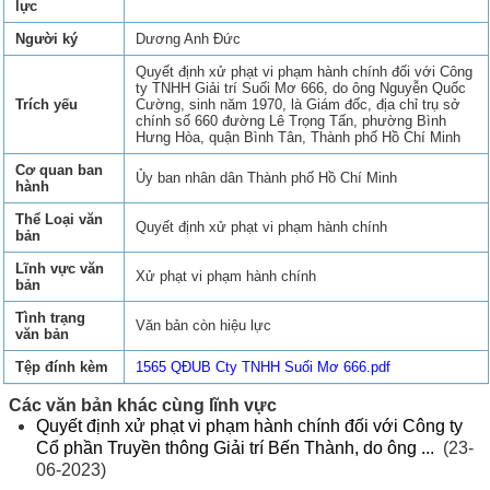
lực
Người ký
Dương Anh Đức
Quyết định xử phạt vi phạm hành chính đối với Công
ty TNHH Giải trí Suối Mơ 666, do ông Nguyễn Quốc
Trích yếu
Cường, sinh năm 1970, là Giám đốc, địa chỉ trụ sở
chính số 660 đường Lê Trọng Tấn, phường Bình
Hưng Hòa, quận Bình Tân, Thành phố Hồ Chí Minh
Cơ quan ban
Ủy ban nhân dân Thành phố Hồ Chí Minh
hành
Thể Loại văn
Quyết định xử phạt vi phạm hành chính
bản
Lĩnh vực văn
Xử phạt vi phạm hành chính
bản
Tình trạng
Văn bản còn hiệu lực
văn bản
Tệp đính kèm
1565 QĐUB Cty TNHH Suối Mơ 666.pdf
Các văn bản khác cùng lĩnh vực
Quyết định xử phạt vi phạm hành chính đối với Công ty
Cổ phần Truyền thông Giải trí Bến Thành, do ông ...
(23-
06-2023)