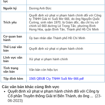
lực
Người ký
Dương Anh Đức
Quyết định xử phạt vi phạm hành chính đối với Công
ty TNHH Giải trí Suối Mơ 666, do ông Nguyễn Quốc
Trích yếu
Cường, sinh năm 1970, là Giám đốc, địa chỉ trụ sở
chính số 660 đường Lê Trọng Tấn, phường Bình
Hưng Hòa, quận Bình Tân, Thành phố Hồ Chí Minh
Cơ quan ban
Ủy ban nhân dân Thành phố Hồ Chí Minh
hành
Thể Loại văn
Quyết định xử phạt vi phạm hành chính
bản
Lĩnh vực văn
Xử phạt vi phạm hành chính
bản
Tình trạng
Văn bản còn hiệu lực
văn bản
Tệp đính kèm
1565 QĐUB Cty TNHH Suối Mơ 666.pdf
Các văn bản khác cùng lĩnh vực
Quyết định xử phạt vi phạm hành chính đối với Công ty
Cổ phần Truyền thông Giải trí Bến Thành, do ông ...
(23-
06-2023)