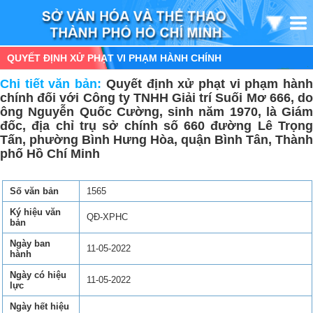
QUYẾT ĐỊNH XỬ PHẠT VI PHẠM HÀNH CHÍNH
Chi tiết văn bản:
Quyết định xử phạt vi phạm hàn
chính đối với Công ty TNHH Giải trí Suối Mơ 666, do
ông Nguyễn Quốc Cường, sinh năm 1970, là Giám
đốc, địa chỉ trụ sở chính số 660 đường Lê Trọng
Tấn, phường Bình Hưng Hòa, quận Bình Tân, Thành
phố Hồ Chí Minh
Số văn bản
1565
Ký hiệu văn
QĐ-XPHC
bản
Ngày ban
11-05-2022
hành
Ngày có hiệu
11-05-2022
lực
Ngày hết hiệu