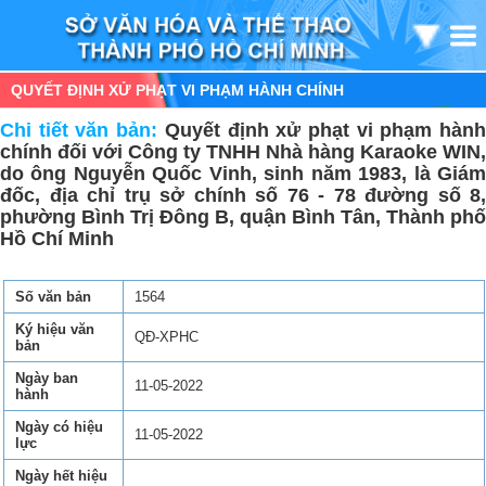
QUYẾT ĐỊNH XỬ PHẠT VI PHẠM HÀNH CHÍNH
Chi tiết văn bản:
Quyết định xử phạt vi phạm hàn
chính đối với Công ty TNHH Nhà hàng Karaoke WIN,
do ông Nguyễn Quốc Vinh, sinh năm 1983, là Giám
đốc, địa chỉ trụ sở chính số 76 - 78 đường số 8,
phường Bình Trị Đông B, quận Bình Tân, Thành phố
Hồ Chí Minh
Số văn bản
1564
Ký hiệu văn
QĐ-XPHC
bản
Ngày ban
11-05-2022
hành
Ngày có hiệu
11-05-2022
lực
Ngày hết hiệu