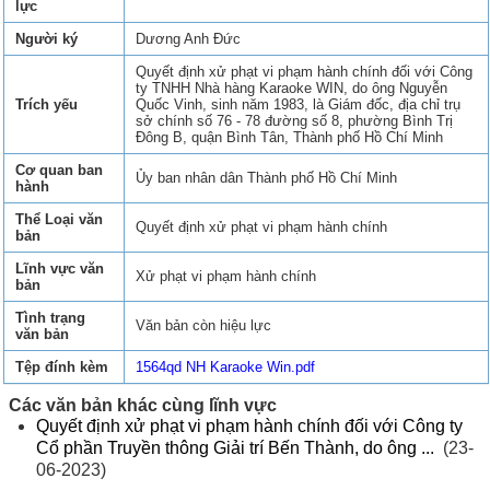
lực
Người ký
Dương Anh Đức
Quyết định xử phạt vi phạm hành chính đối với Công
ty TNHH Nhà hàng Karaoke WIN, do ông Nguyễn
Trích yếu
Quốc Vinh, sinh năm 1983, là Giám đốc, địa chỉ trụ
sở chính số 76 - 78 đường số 8, phường Bình Trị
Đông B, quận Bình Tân, Thành phố Hồ Chí Minh
Cơ quan ban
Ủy ban nhân dân Thành phố Hồ Chí Minh
hành
Thể Loại văn
Quyết định xử phạt vi phạm hành chính
bản
Lĩnh vực văn
Xử phạt vi phạm hành chính
bản
Tình trạng
Văn bản còn hiệu lực
văn bản
Tệp đính kèm
1564qd NH Karaoke Win.pdf
Các văn bản khác cùng lĩnh vực
Quyết định xử phạt vi phạm hành chính đối với Công ty
Cổ phần Truyền thông Giải trí Bến Thành, do ông ...
(23-
06-2023)