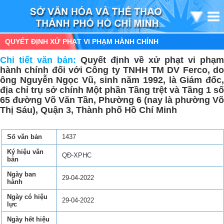
QUYẾT ĐỊNH XỬ PHẠT VI PHẠM HÀNH CHÍNH
Chi tiết văn bản:
Quyết định về xử phạt vi phạm
hành chính đối với Công ty TNHH TM DV Ferco, do
ông Nguyễn Ngọc Vũ, sinh năm 1992, là Giám đốc,
địa chỉ trụ sở chính Một phần Tầng trệt và Tầng 1 số
65 đường Võ Văn Tần, Phường 6 (nay là phường Võ
Thị Sáu), Quận 3, Thành phố Hồ Chí Minh
Số văn bản
1437
Ký hiệu văn
QĐ-XPHC
bản
Ngày ban
29-04-2022
hành
Ngày có hiệu
29-04-2022
lực
Ngày hết hiệu