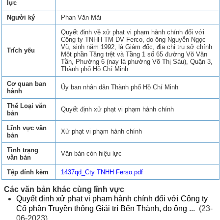
lực
Người ký
Phan Văn Mãi
Quyết định về xử phạt vi phạm hành chính đối với
Công ty TNHH TM DV Ferco, do ông Nguyễn Ngọc
Vũ, sinh năm 1992, là Giám đốc, địa chỉ trụ sở chính
Trích yếu
Một phần Tầng trệt và Tầng 1 số 65 đường Võ Văn
Tần, Phường 6 (nay là phường Võ Thị Sáu), Quận 3,
Thành phố Hồ Chí Minh
Cơ quan ban
Ủy ban nhân dân Thành phố Hồ Chí Minh
hành
Thể Loại văn
Quyết định xử phạt vi phạm hành chính
bản
Lĩnh vực văn
Xử phạt vi phạm hành chính
bản
Tình trạng
Văn bản còn hiệu lực
văn bản
Tệp đính kèm
1437qd_Cty TNHH Ferso.pdf
Các văn bản khác cùng lĩnh vực
Quyết định xử phạt vi phạm hành chính đối với Công ty
Cổ phần Truyền thông Giải trí Bến Thành, do ông ...
(23-
06-2023)