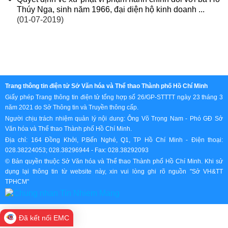
Thúy Nga, sinh năm 1966, đại diện hộ kinh doanh ...
(01-07-2019)
Trang thông tin điện tử Sở Văn hóa và Thể thao Thành phố Hồ Chí Minh
Giấy phép Trang thông tin điện tử tổng hợp số 26/GP-STTTT ngày 23 tháng 3
năm 2021 do Sở Thông tin và Truyền thông cấp.
Người chịu trách nhiệm quản lý nội dung: Ông Võ Trọng Nam - Phó GĐ Sở
Văn hóa và Thể thao Thành phố Hồ Chí Minh.
Địa chỉ: 164 Đồng Khởi, P.Bến Nghé, Q1, TP Hồ Chí Minh - Điện thoại:
028.38224053; 028.38296944 - Fax: 028.38292093
© Bản quyền thuộc Sở Văn hóa và Thể thao Thành phố Hồ Chí Minh. Khi sử
dụng lại thông tin từ website này, xin vui lòng ghi rõ nguồn "Sở VH&TT
TPHCM"
Đã kết nối EMC