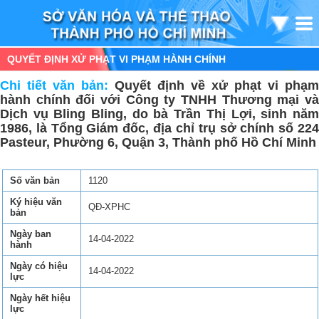
QUYẾT ĐỊNH XỬ PHẠT VI PHẠM HÀNH CHÍNH
Chi tiết văn bản:
Quyết định về xử phạt vi phạm
hành chính đối với Công ty TNHH Thương mại và
Dịch vụ Bling Bling, do bà Trần Thị Lợi, sinh năm
1986, là Tổng Giám đốc, địa chỉ trụ sở chính số 224
Pasteur, Phường 6, Quận 3, Thành phố Hồ Chí Minh
Số văn bản
1120
Ký hiệu văn
QĐ-XPHC
bản
Ngày ban
14-04-2022
hành
Ngày có hiệu
14-04-2022
lực
Ngày hết hiệu
lực