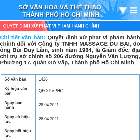
QUYẾT ĐỊNH XỬ PHẠT VI PHẠM HÀNH CHÍNH
Chi tiết văn bản:
Quyết định xử phạt vi phạm hàn
chính đối với Công ty TNHH MASSAGE DU BAI, do
ông Bùi Duy Lắm, sinh năm 1984, là Giám đốc, địa
chỉ trụ sở chính số 206 đường Nguyễn Văn Lượng,
Phường 17, quận Gò Vấp, Thành phố Hồ Chí Minh
Số văn bản
1428
Ký hiệu văn
QĐ-XPVPHC
bản
Ngày ban
28-04-2021
hành
Ngày có hiệu
28-04-2021
lực
Ngày hết hiệu
lực