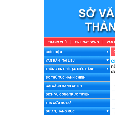
TRANG CHỦ
TIN HOẠT ĐỘNG
VĂN 
GIỚI THIỆU
Ch
VĂN BẢN - TÀI LIỆU
n
THÔNG TIN CHỈ ĐẠO ĐIỀU HÀNH
đ
BỘ THỦ TỤC HÀNH CHÍNH
CẢI CÁCH HÀNH CHÍNH
DỊCH VỤ CÔNG TRỰC TUYẾN
TRA CỨU HỒ SƠ
DỰ ÁN, HẠNG MỤC