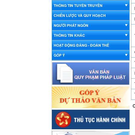
THÔNG TIN TUYÊN TRUYỀN
CHIẾN LƯỢC VÀ QUY HOẠCH
NGƯỜI PHÁT NGÔN
THÔNG TIN KHÁC
HOẠT ĐỘNG ĐẢNG - ĐOÀN THỂ
GÓP Ý
C