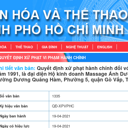
HÓA
THỂ THAO
GIA ĐÌNH
NGHỆ THUẬT
ENGLISH
QUYẾT ĐỊNH XỬ PHẠT VI PHẠM HÀNH CHÍNH
i tiết văn bản:
Quyết định xử phạt hành chính đối v
ăm 1991, là đại diện Hộ kinh doanh Massage Ánh Dư
ường Dương Quảng Hàm, Phường 5, quận Gò Vấp, T
Số văn bản
1335
Ký hiệu văn bản
QĐ-XPVPHC
Ngày ban hành
19-04-2021
Ngày có hiệu lực
19-04-2021