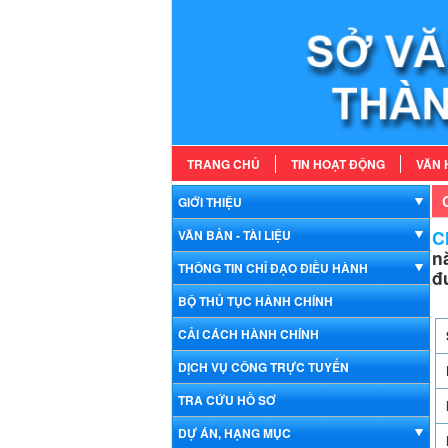
TRANG CHỦ
TIN HOẠT ĐỘNG
VĂN 
GIỚI THIỆU
Ch
VĂN BẢN - TÀI LIỆU
n
THÔNG TIN CHỈ ĐẠO ĐIỀU HÀNH
đ
BỘ THỦ TỤC HÀNH CHÍNH
CẢI CÁCH HÀNH CHÍNH
DỊCH VỤ CÔNG TRỰC TUYẾN
TRA CỨU HỒ SƠ
DỰ ÁN, HẠNG MỤC