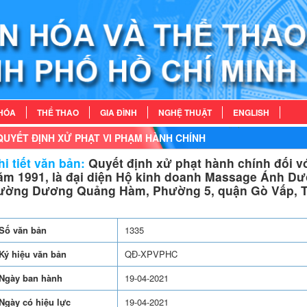
HÓA
THỂ THAO
GIA ĐÌNH
NGHỆ THUẬT
ENGLISH
QUYẾT ĐỊNH XỬ PHẠT VI PHẠM HÀNH CHÍNH
i tiết văn bản:
Quyết định xử phạt hành chính đối v
ăm 1991, là đại diện Hộ kinh doanh Massage Ánh Dư
ường Dương Quảng Hàm, Phường 5, quận Gò Vấp, T
Số văn bản
1335
Ký hiệu văn bản
QĐ-XPVPHC
Ngày ban hành
19-04-2021
Ngày có hiệu lực
19-04-2021