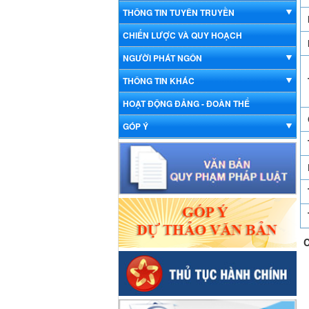
THÔNG TIN TUYÊN TRUYỀN
CHIẾN LƯỢC VÀ QUY HOẠCH
NGƯỜI PHÁT NGÔN
THÔNG TIN KHÁC
HOẠT ĐỘNG ĐẢNG - ĐOÀN THỂ
GÓP Ý
C